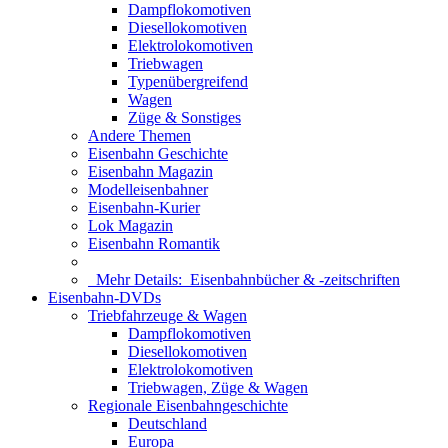
Dampflokomotiven
Diesellokomotiven
Elektrolokomotiven
Triebwagen
Typenübergreifend
Wagen
Züge & Sonstiges
Andere Themen
Eisenbahn Geschichte
Eisenbahn Magazin
Modelleisenbahner
Eisenbahn-Kurier
Lok Magazin
Eisenbahn Romantik
Mehr Details:
Eisenbahnbücher & -zeitschriften
Eisenbahn-DVDs
Triebfahrzeuge & Wagen
Dampflokomotiven
Diesellokomotiven
Elektrolokomotiven
Triebwagen, Züge & Wagen
Regionale Eisenbahngeschichte
Deutschland
Europa