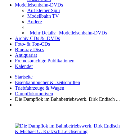
Modelleisenbahn-DVDs
Auf kleiner Spur
Modellbahn TV
Andere
Mehr Details:
Modelleisenbahn-DVDs
Archiv-CDs & -DVDs
Foto- & Ton-CDs
Blue-ray Discs
Antiquariat
Fremdsprachige Publikationen
Kalender
Startseite
Eisenbahnbücher & -zeitschriften
Triebfahrzeuge & Wagen
Dampflokomotiven
Die Dampflok im Bahnbetriebswerk. Dirk Endisch ...