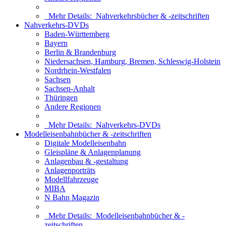
Mehr Details:
Nahverkehrsbücher & -zeitschriften
Nahverkehrs-DVDs
Baden-Württemberg
Bayern
Berlin & Brandenburg
Niedersachsen, Hamburg, Bremen, Schleswig-Holstein
Nordrhein-Westfalen
Sachsen
Sachsen-Anhalt
Thüringen
Andere Regionen
Mehr Details:
Nahverkehrs-DVDs
Modelleisenbahnbücher & -zeitschriften
Digitale Modelleisenbahn
Gleispläne & Anlagenplanung
Anlagenbau & -gestaltung
Anlagenporträts
Modellfahrzeuge
MIBA
N Bahn Magazin
Mehr Details:
Modelleisenbahnbücher & -
zeitschriften