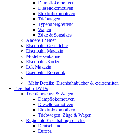
Dampflokomotiven
Diesellokomotiven
Elektrolokomotiven
Triebwagen
Typenübergreifend
Wagen
Züge & Sonstiges
Andere Themen
Eisenbahn Geschichte
Eisenbahn Magazin
Modelleisenbahner
Eisenbahn-Kurier
Lok Magazin
Eisenbahn Romantik
Mehr Details:
Eisenbahnbücher & -zeitschriften
Eisenbahn-DVDs
Triebfahrzeuge & Wagen
Dampflokomotiven
Diesellokomotiven
Elektrolokomotiven
Triebwagen, Züge & Wagen
Regionale Eisenbahngeschichte
Deutschland
Europa