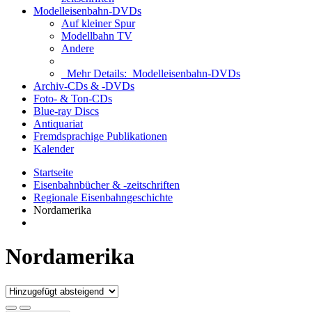
Modelleisenbahn-DVDs
Auf kleiner Spur
Modellbahn TV
Andere
Mehr Details:
Modelleisenbahn-DVDs
Archiv-CDs & -DVDs
Foto- & Ton-CDs
Blue-ray Discs
Antiquariat
Fremdsprachige Publikationen
Kalender
Startseite
Eisenbahnbücher & -zeitschriften
Regionale Eisenbahngeschichte
Nordamerika
Nordamerika