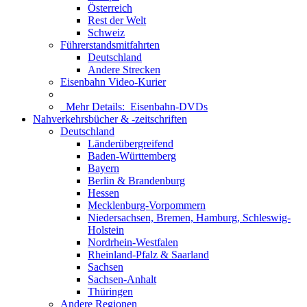
Österreich
Rest der Welt
Schweiz
Führerstandsmitfahrten
Deutschland
Andere Strecken
Eisenbahn Video-Kurier
Mehr Details:
Eisenbahn-DVDs
Nahverkehrsbücher & -zeitschriften
Deutschland
Länderübergreifend
Baden-Württemberg
Bayern
Berlin & Brandenburg
Hessen
Mecklenburg-Vorpommern
Niedersachsen, Bremen, Hamburg, Schleswig-
Holstein
Nordrhein-Westfalen
Rheinland-Pfalz & Saarland
Sachsen
Sachsen-Anhalt
Thüringen
Andere Regionen