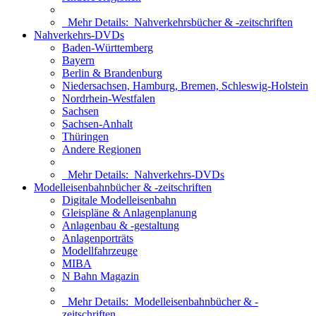
Mehr Details:
Nahverkehrsbücher & -zeitschriften
Nahverkehrs-DVDs
Baden-Württemberg
Bayern
Berlin & Brandenburg
Niedersachsen, Hamburg, Bremen, Schleswig-Holstein
Nordrhein-Westfalen
Sachsen
Sachsen-Anhalt
Thüringen
Andere Regionen
Mehr Details:
Nahverkehrs-DVDs
Modelleisenbahnbücher & -zeitschriften
Digitale Modelleisenbahn
Gleispläne & Anlagenplanung
Anlagenbau & -gestaltung
Anlagenporträts
Modellfahrzeuge
MIBA
N Bahn Magazin
Mehr Details:
Modelleisenbahnbücher & -
zeitschriften