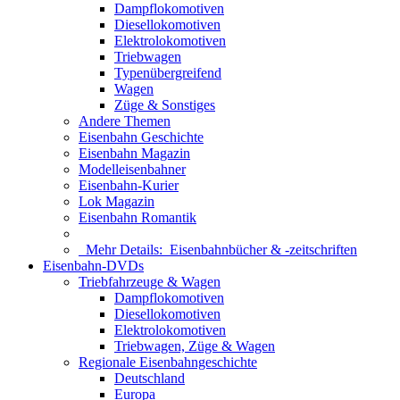
Dampflokomotiven
Diesellokomotiven
Elektrolokomotiven
Triebwagen
Typenübergreifend
Wagen
Züge & Sonstiges
Andere Themen
Eisenbahn Geschichte
Eisenbahn Magazin
Modelleisenbahner
Eisenbahn-Kurier
Lok Magazin
Eisenbahn Romantik
Mehr Details:
Eisenbahnbücher & -zeitschriften
Eisenbahn-DVDs
Triebfahrzeuge & Wagen
Dampflokomotiven
Diesellokomotiven
Elektrolokomotiven
Triebwagen, Züge & Wagen
Regionale Eisenbahngeschichte
Deutschland
Europa