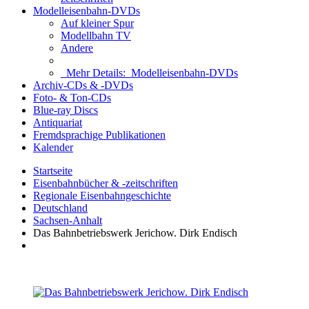
Modelleisenbahn-DVDs
Auf kleiner Spur
Modellbahn TV
Andere
Mehr Details:
Modelleisenbahn-DVDs
Archiv-CDs & -DVDs
Foto- & Ton-CDs
Blue-ray Discs
Antiquariat
Fremdsprachige Publikationen
Kalender
Startseite
Eisenbahnbücher & -zeitschriften
Regionale Eisenbahngeschichte
Deutschland
Sachsen-Anhalt
Das Bahnbetriebswerk Jerichow. Dirk Endisch