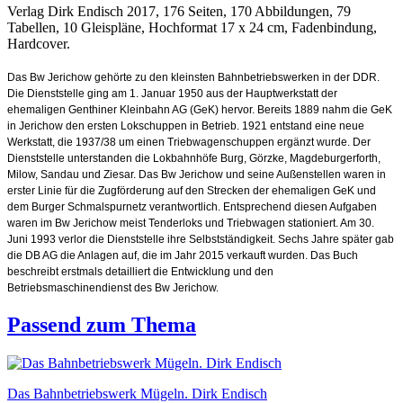
Verlag Dirk Endisch 2017, 176 Seiten, 170 Abbildungen, 79
Tabellen, 10 Gleispläne, Hochformat 17 x 24 cm, Fadenbindung,
Hardcover.
Das Bw Jerichow gehörte zu den kleinsten Bahnbetriebswerken in der DDR.
Die Dienststelle ging am 1. Januar 1950 aus der Hauptwerkstatt der
ehemaligen Genthiner Kleinbahn AG (GeK) hervor. Bereits 1889 nahm die GeK
in Jerichow den ersten Lokschuppen in Betrieb. 1921 entstand eine neue
Werkstatt, die 1937/38 um einen Triebwagenschuppen ergänzt wurde. Der
Dienststelle unterstanden die Lokbahnhöfe Burg, Görzke, Magdeburgerforth,
Milow, Sandau und Ziesar. Das Bw Jerichow und seine Außenstellen waren in
erster Linie für die Zugförderung auf den Strecken der ehemaligen GeK und
dem Burger Schmalspurnetz verantwortlich. Entsprechend diesen Aufgaben
waren im Bw Jerichow meist Tenderloks und Triebwagen stationiert. Am 30.
Juni 1993 verlor die Dienststelle ihre Selbstständigkeit. Sechs Jahre später gab
die DB AG die Anlagen auf, die im Jahr 2015 verkauft wurden. Das Buch
beschreibt erstmals detailliert die Entwicklung und den
Betriebsmaschinendienst des Bw Jerichow.
Passend zum Thema
Das Bahnbetriebswerk Mügeln. Dirk Endisch