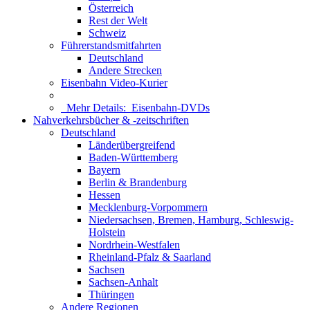
Österreich
Rest der Welt
Schweiz
Führerstandsmitfahrten
Deutschland
Andere Strecken
Eisenbahn Video-Kurier
Mehr Details:
Eisenbahn-DVDs
Nahverkehrsbücher & -zeitschriften
Deutschland
Länderübergreifend
Baden-Württemberg
Bayern
Berlin & Brandenburg
Hessen
Mecklenburg-Vorpommern
Niedersachsen, Bremen, Hamburg, Schleswig-
Holstein
Nordrhein-Westfalen
Rheinland-Pfalz & Saarland
Sachsen
Sachsen-Anhalt
Thüringen
Andere Regionen