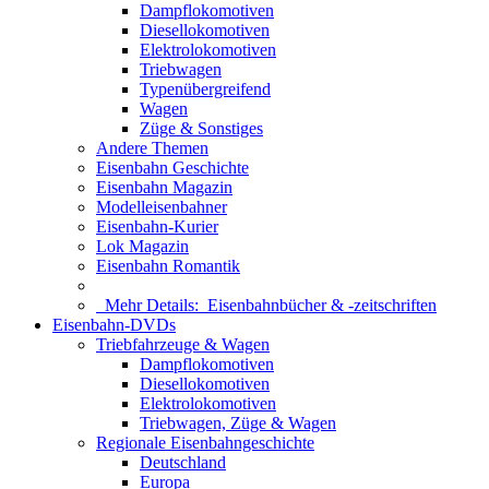
Dampflokomotiven
Diesellokomotiven
Elektrolokomotiven
Triebwagen
Typenübergreifend
Wagen
Züge & Sonstiges
Andere Themen
Eisenbahn Geschichte
Eisenbahn Magazin
Modelleisenbahner
Eisenbahn-Kurier
Lok Magazin
Eisenbahn Romantik
Mehr Details:
Eisenbahnbücher & -zeitschriften
Eisenbahn-DVDs
Triebfahrzeuge & Wagen
Dampflokomotiven
Diesellokomotiven
Elektrolokomotiven
Triebwagen, Züge & Wagen
Regionale Eisenbahngeschichte
Deutschland
Europa