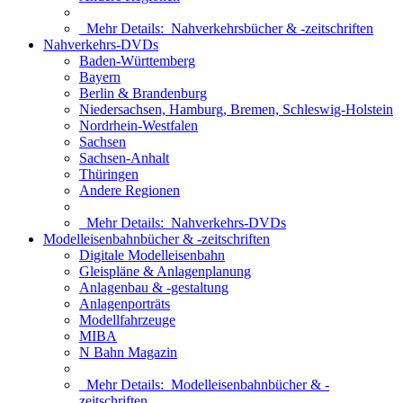
Mehr Details:
Nahverkehrsbücher & -zeitschriften
Nahverkehrs-DVDs
Baden-Württemberg
Bayern
Berlin & Brandenburg
Niedersachsen, Hamburg, Bremen, Schleswig-Holstein
Nordrhein-Westfalen
Sachsen
Sachsen-Anhalt
Thüringen
Andere Regionen
Mehr Details:
Nahverkehrs-DVDs
Modelleisenbahnbücher & -zeitschriften
Digitale Modelleisenbahn
Gleispläne & Anlagenplanung
Anlagenbau & -gestaltung
Anlagenporträts
Modellfahrzeuge
MIBA
N Bahn Magazin
Mehr Details:
Modelleisenbahnbücher & -
zeitschriften