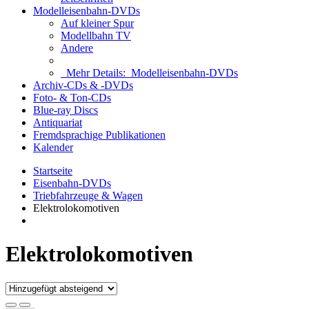
Modelleisenbahn-DVDs
Auf kleiner Spur
Modellbahn TV
Andere
Mehr Details:
Modelleisenbahn-DVDs
Archiv-CDs & -DVDs
Foto- & Ton-CDs
Blue-ray Discs
Antiquariat
Fremdsprachige Publikationen
Kalender
Startseite
Eisenbahn-DVDs
Triebfahrzeuge & Wagen
Elektrolokomotiven
Elektrolokomotiven