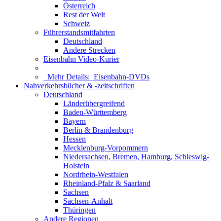
Österreich
Rest der Welt
Schweiz
Führerstandsmitfahrten
Deutschland
Andere Strecken
Eisenbahn Video-Kurier
Mehr Details:
Eisenbahn-DVDs
Nahverkehrsbücher & -zeitschriften
Deutschland
Länderübergreifend
Baden-Württemberg
Bayern
Berlin & Brandenburg
Hessen
Mecklenburg-Vorpommern
Niedersachsen, Bremen, Hamburg, Schleswig-
Holstein
Nordrhein-Westfalen
Rheinland-Pfalz & Saarland
Sachsen
Sachsen-Anhalt
Thüringen
Andere Regionen