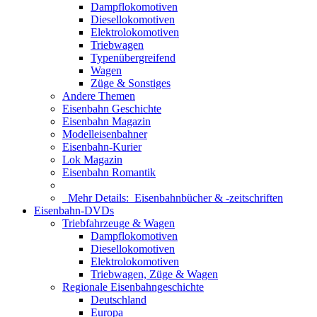
Dampflokomotiven
Diesellokomotiven
Elektrolokomotiven
Triebwagen
Typenübergreifend
Wagen
Züge & Sonstiges
Andere Themen
Eisenbahn Geschichte
Eisenbahn Magazin
Modelleisenbahner
Eisenbahn-Kurier
Lok Magazin
Eisenbahn Romantik
Mehr Details:
Eisenbahnbücher & -zeitschriften
Eisenbahn-DVDs
Triebfahrzeuge & Wagen
Dampflokomotiven
Diesellokomotiven
Elektrolokomotiven
Triebwagen, Züge & Wagen
Regionale Eisenbahngeschichte
Deutschland
Europa