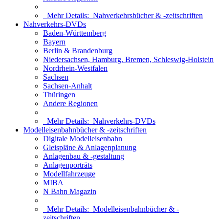
Mehr Details:
Nahverkehrsbücher & -zeitschriften
Nahverkehrs-DVDs
Baden-Württemberg
Bayern
Berlin & Brandenburg
Niedersachsen, Hamburg, Bremen, Schleswig-Holstein
Nordrhein-Westfalen
Sachsen
Sachsen-Anhalt
Thüringen
Andere Regionen
Mehr Details:
Nahverkehrs-DVDs
Modelleisenbahnbücher & -zeitschriften
Digitale Modelleisenbahn
Gleispläne & Anlagenplanung
Anlagenbau & -gestaltung
Anlagenporträts
Modellfahrzeuge
MIBA
N Bahn Magazin
Mehr Details:
Modelleisenbahnbücher & -
zeitschriften