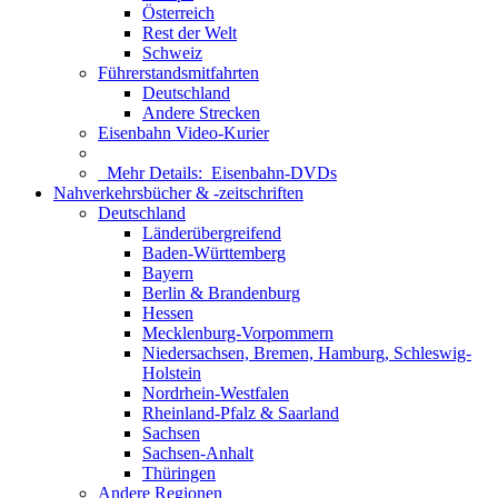
Österreich
Rest der Welt
Schweiz
Führerstandsmitfahrten
Deutschland
Andere Strecken
Eisenbahn Video-Kurier
Mehr Details:
Eisenbahn-DVDs
Nahverkehrsbücher & -zeitschriften
Deutschland
Länderübergreifend
Baden-Württemberg
Bayern
Berlin & Brandenburg
Hessen
Mecklenburg-Vorpommern
Niedersachsen, Bremen, Hamburg, Schleswig-
Holstein
Nordrhein-Westfalen
Rheinland-Pfalz & Saarland
Sachsen
Sachsen-Anhalt
Thüringen
Andere Regionen