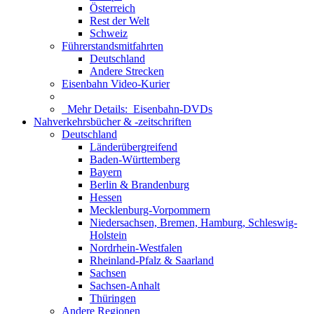
Österreich
Rest der Welt
Schweiz
Führerstandsmitfahrten
Deutschland
Andere Strecken
Eisenbahn Video-Kurier
Mehr Details:
Eisenbahn-DVDs
Nahverkehrsbücher & -zeitschriften
Deutschland
Länderübergreifend
Baden-Württemberg
Bayern
Berlin & Brandenburg
Hessen
Mecklenburg-Vorpommern
Niedersachsen, Bremen, Hamburg, Schleswig-
Holstein
Nordrhein-Westfalen
Rheinland-Pfalz & Saarland
Sachsen
Sachsen-Anhalt
Thüringen
Andere Regionen