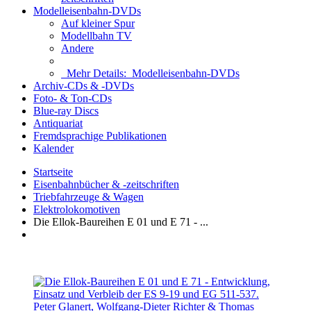
Modelleisenbahn-DVDs
Auf kleiner Spur
Modellbahn TV
Andere
Mehr Details:
Modelleisenbahn-DVDs
Archiv-CDs & -DVDs
Foto- & Ton-CDs
Blue-ray Discs
Antiquariat
Fremdsprachige Publikationen
Kalender
Startseite
Eisenbahnbücher & -zeitschriften
Triebfahrzeuge & Wagen
Elektrolokomotiven
Die Ellok-Baureihen E 01 und E 71 - ...