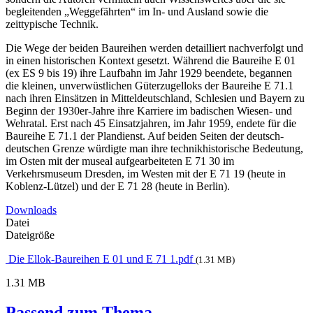
begleitenden „Weggefährten“ im In- und Ausland sowie die
zeittypische Technik.
Die Wege der beiden Baureihen werden detailliert nachverfolgt und
in einen historischen Kontext gesetzt. Während die Baureihe E 01
(ex ES 9 bis 19) ihre Laufbahn im Jahr 1929 beendete, begannen
die kleinen, unverwüstlichen Güterzugelloks der Baureihe E 71.1
nach ihren Einsätzen in Mitteldeutschland, Schlesien und Bayern zu
Beginn der 1930er-Jahre ihre Karriere im badischen Wiesen- und
Wehratal. Erst nach 45 Einsatzjahren, im Jahr 1959, endete für die
Baureihe E 71.1 der Plandienst. Auf beiden Seiten der deutsch-
deutschen Grenze würdigte man ihre technikhistorische Bedeutung,
im Osten mit der museal aufgearbeiteten E 71 30 im
Verkehrsmuseum Dresden, im Westen mit der E 71 19 (heute in
Koblenz-Lützel) und der E 71 28 (heute in Berlin).
Downloads
Datei
Dateigröße
Die Ellok-Baureihen E 01 und E 71 1.pdf
(1.31 MB)
1.31 MB
Passend zum Thema