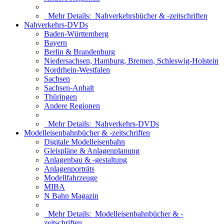
Mehr Details:
Nahverkehrsbücher & -zeitschriften
Nahverkehrs-DVDs
Baden-Württemberg
Bayern
Berlin & Brandenburg
Niedersachsen, Hamburg, Bremen, Schleswig-Holstein
Nordrhein-Westfalen
Sachsen
Sachsen-Anhalt
Thüringen
Andere Regionen
Mehr Details:
Nahverkehrs-DVDs
Modelleisenbahnbücher & -zeitschriften
Digitale Modelleisenbahn
Gleispläne & Anlagenplanung
Anlagenbau & -gestaltung
Anlagenporträts
Modellfahrzeuge
MIBA
N Bahn Magazin
Mehr Details:
Modelleisenbahnbücher & -
zeitschriften