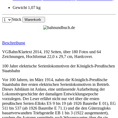
Gewicht 1,07 kg
Stück
Warenkorb
Beschreibung
VGBahn/Klartext 2014, 192 Seiten, über 180 Fotos und 64
Zeichnungen, Hochformat 22,0 x 29,7 cm, Hardcover.
100 Jahre elektrische Serienlokomotiven der Königlich-Preußischen
Staatsbahn
Vor 100 Jahren, im März 1914, nahm die Königlich-Preußische
Staatsbahn ihre ersten elektrischen Serienlokomotiven in Betrieb.
Dieses Jubiläum ist Anlass, eine umfassende Aufarbeitung der
Lokomotivgeschichte der damaligen Entwicklungsepoche
vorzulegen. Der Leser erfährt nicht nur viel über die ersten
preußischen Serien-Elloks ES 9 bis 19 (ab 1926 Baureihe E 01), EG
511 bis 537 (ab 1926 Baureihe E 71.1) und die den Güterzugloks
bauartverwandten Triebgestelle EB 1 bis 3 (1922 ausgemustert),
sondern die Autoren vermitteln auch Wissenswertes über die sie