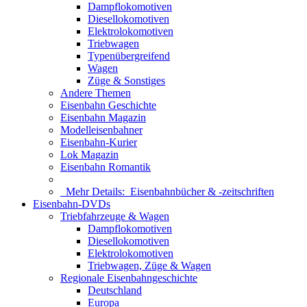
Dampflokomotiven
Diesellokomotiven
Elektrolokomotiven
Triebwagen
Typenübergreifend
Wagen
Züge & Sonstiges
Andere Themen
Eisenbahn Geschichte
Eisenbahn Magazin
Modelleisenbahner
Eisenbahn-Kurier
Lok Magazin
Eisenbahn Romantik
Mehr Details:
Eisenbahnbücher & -zeitschriften
Eisenbahn-DVDs
Triebfahrzeuge & Wagen
Dampflokomotiven
Diesellokomotiven
Elektrolokomotiven
Triebwagen, Züge & Wagen
Regionale Eisenbahngeschichte
Deutschland
Europa