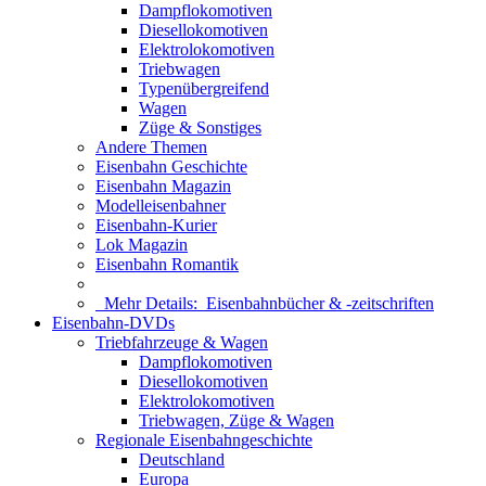
Dampflokomotiven
Diesellokomotiven
Elektrolokomotiven
Triebwagen
Typenübergreifend
Wagen
Züge & Sonstiges
Andere Themen
Eisenbahn Geschichte
Eisenbahn Magazin
Modelleisenbahner
Eisenbahn-Kurier
Lok Magazin
Eisenbahn Romantik
Mehr Details:
Eisenbahnbücher & -zeitschriften
Eisenbahn-DVDs
Triebfahrzeuge & Wagen
Dampflokomotiven
Diesellokomotiven
Elektrolokomotiven
Triebwagen, Züge & Wagen
Regionale Eisenbahngeschichte
Deutschland
Europa