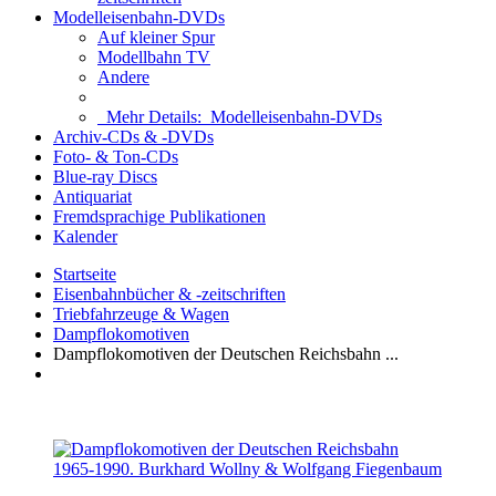
Modelleisenbahn-DVDs
Auf kleiner Spur
Modellbahn TV
Andere
Mehr Details:
Modelleisenbahn-DVDs
Archiv-CDs & -DVDs
Foto- & Ton-CDs
Blue-ray Discs
Antiquariat
Fremdsprachige Publikationen
Kalender
Startseite
Eisenbahnbücher & -zeitschriften
Triebfahrzeuge & Wagen
Dampflokomotiven
Dampflokomotiven der Deutschen Reichsbahn ...