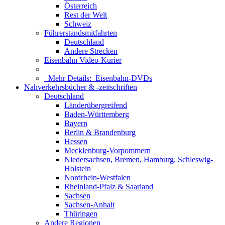
Österreich
Rest der Welt
Schweiz
Führerstandsmitfahrten
Deutschland
Andere Strecken
Eisenbahn Video-Kurier
Mehr Details:
Eisenbahn-DVDs
Nahverkehrsbücher & -zeitschriften
Deutschland
Länderübergreifend
Baden-Württemberg
Bayern
Berlin & Brandenburg
Hessen
Mecklenburg-Vorpommern
Niedersachsen, Bremen, Hamburg, Schleswig-
Holstein
Nordrhein-Westfalen
Rheinland-Pfalz & Saarland
Sachsen
Sachsen-Anhalt
Thüringen
Andere Regionen