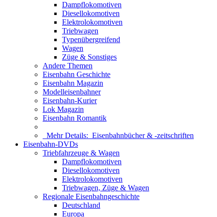
Dampflokomotiven
Diesellokomotiven
Elektrolokomotiven
Triebwagen
Typenübergreifend
Wagen
Züge & Sonstiges
Andere Themen
Eisenbahn Geschichte
Eisenbahn Magazin
Modelleisenbahner
Eisenbahn-Kurier
Lok Magazin
Eisenbahn Romantik
Mehr Details:
Eisenbahnbücher & -zeitschriften
Eisenbahn-DVDs
Triebfahrzeuge & Wagen
Dampflokomotiven
Diesellokomotiven
Elektrolokomotiven
Triebwagen, Züge & Wagen
Regionale Eisenbahngeschichte
Deutschland
Europa