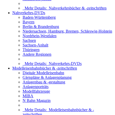
Mehr Details:
Nahverkehrsbücher & -zeitschriften
Nahverkehrs-DVDs
Baden-Württemberg
Bayern
Berlin & Brandenburg
Niedersachsen, Hamburg, Bremen, Schleswig-Holstein
Nordrhein-Westfalen
Sachsen
Sachsen-Anhalt
Thüringen
Andere Regionen
Mehr Details:
Nahverkehrs-DVDs
Modelleisenbahnbücher & -zeitschriften
Digitale Modelleisenbahn
Gleispläne & Anlagenplanung
Anlagenbau & -gestaltung
Anlagenporträts
Modellfahrzeuge
MIBA
N Bahn Magazin
Mehr Details:
Modelleisenbahnbücher & -
zeitschriften