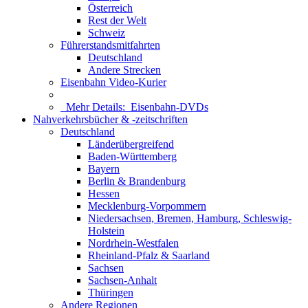
Österreich
Rest der Welt
Schweiz
Führerstandsmitfahrten
Deutschland
Andere Strecken
Eisenbahn Video-Kurier
Mehr Details:
Eisenbahn-DVDs
Nahverkehrsbücher & -zeitschriften
Deutschland
Länderübergreifend
Baden-Württemberg
Bayern
Berlin & Brandenburg
Hessen
Mecklenburg-Vorpommern
Niedersachsen, Bremen, Hamburg, Schleswig-
Holstein
Nordrhein-Westfalen
Rheinland-Pfalz & Saarland
Sachsen
Sachsen-Anhalt
Thüringen
Andere Regionen