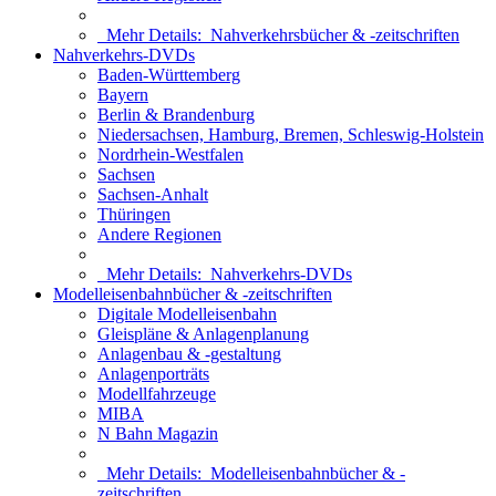
Mehr Details:
Nahverkehrsbücher & -zeitschriften
Nahverkehrs-DVDs
Baden-Württemberg
Bayern
Berlin & Brandenburg
Niedersachsen, Hamburg, Bremen, Schleswig-Holstein
Nordrhein-Westfalen
Sachsen
Sachsen-Anhalt
Thüringen
Andere Regionen
Mehr Details:
Nahverkehrs-DVDs
Modelleisenbahnbücher & -zeitschriften
Digitale Modelleisenbahn
Gleispläne & Anlagenplanung
Anlagenbau & -gestaltung
Anlagenporträts
Modellfahrzeuge
MIBA
N Bahn Magazin
Mehr Details:
Modelleisenbahnbücher & -
zeitschriften