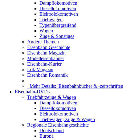
Dampflokomotiven
Diesellokomotiven
Elektrolokomotiven
Triebwagen
Typenübergreifend
Wagen
Züge & Sonstiges
Andere Themen
Eisenbahn Geschichte
Eisenbahn Magazin
Modelleisenbahner
Eisenbahn-Kurier
Lok Magazin
Eisenbahn Romantik
Mehr Details:
Eisenbahnbücher & -zeitschriften
Eisenbahn-DVDs
Triebfahrzeuge & Wagen
Dampflokomotiven
Diesellokomotiven
Elektrolokomotiven
Triebwagen, Züge & Wagen
Regionale Eisenbahngeschichte
Deutschland
Europa