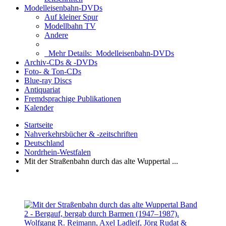
Modelleisenbahn-DVDs
Auf kleiner Spur
Modellbahn TV
Andere
Mehr Details:
Modelleisenbahn-DVDs
Archiv-CDs & -DVDs
Foto- & Ton-CDs
Blue-ray Discs
Antiquariat
Fremdsprachige Publikationen
Kalender
Startseite
Nahverkehrsbücher & -zeitschriften
Deutschland
Nordrhein-Westfalen
Mit der Straßenbahn durch das alte Wuppertal ...