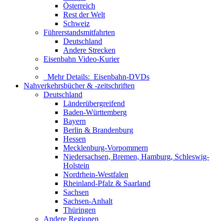
Österreich
Rest der Welt
Schweiz
Führerstandsmitfahrten
Deutschland
Andere Strecken
Eisenbahn Video-Kurier
Mehr Details:
Eisenbahn-DVDs
Nahverkehrsbücher & -zeitschriften
Deutschland
Länderübergreifend
Baden-Württemberg
Bayern
Berlin & Brandenburg
Hessen
Mecklenburg-Vorpommern
Niedersachsen, Bremen, Hamburg, Schleswig-
Holstein
Nordrhein-Westfalen
Rheinland-Pfalz & Saarland
Sachsen
Sachsen-Anhalt
Thüringen
Andere Regionen