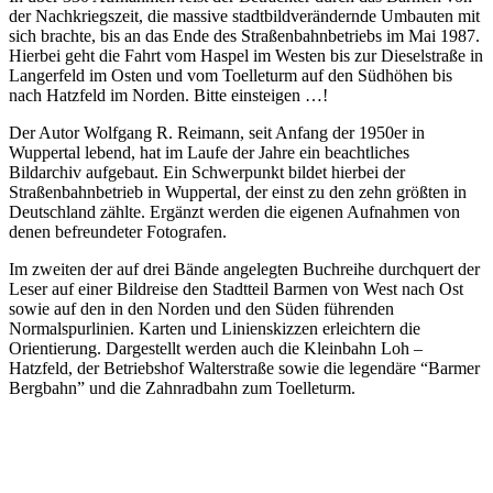
der Nachkriegszeit, die massive stadtbildverändernde Umbauten mit
sich brachte, bis an das Ende des Straßenbahnbetriebs im Mai 1987.
Hierbei geht die Fahrt vom Haspel im Westen bis zur Diesel­straße in
Langerfeld im Osten und vom Toelleturm auf den Südhöhen bis
nach Hatzfeld im Norden. Bitte einsteigen …!
Der Autor Wolfgang R. Reimann, seit Anfang der 1950er in
Wuppertal lebend, hat im Laufe der Jahre ein beachtliches
Bildarchiv aufgebaut. Ein Schwerpunkt bildet hierbei der
Straßenbahnbetrieb in Wuppertal, der einst zu den zehn größten in
Deutschland zählte. Ergänzt werden die eigenen Aufnahmen von
denen befreundeter Fotografen.
Im zweiten der auf drei Bände angelegten Buchreihe durchquert der
Leser auf einer Bildreise den Stadtteil Barmen von West nach Ost
sowie auf den in den Norden und den Süden führenden
Normalspurlinien. Karten und Linienskizzen erleichtern die
Orientierung. Dargestellt werden auch die Kleinbahn Loh –
Hatzfeld, der Betriebshof Walterstraße sowie die legendäre “Barmer
Bergbahn” und die Zahnradbahn zum Toelleturm.