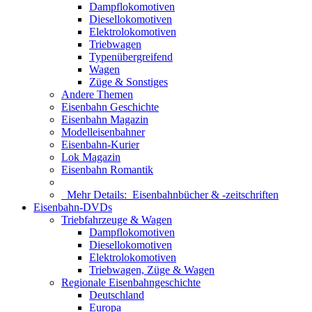
Dampflokomotiven
Diesellokomotiven
Elektrolokomotiven
Triebwagen
Typenübergreifend
Wagen
Züge & Sonstiges
Andere Themen
Eisenbahn Geschichte
Eisenbahn Magazin
Modelleisenbahner
Eisenbahn-Kurier
Lok Magazin
Eisenbahn Romantik
Mehr Details:
Eisenbahnbücher & -zeitschriften
Eisenbahn-DVDs
Triebfahrzeuge & Wagen
Dampflokomotiven
Diesellokomotiven
Elektrolokomotiven
Triebwagen, Züge & Wagen
Regionale Eisenbahngeschichte
Deutschland
Europa