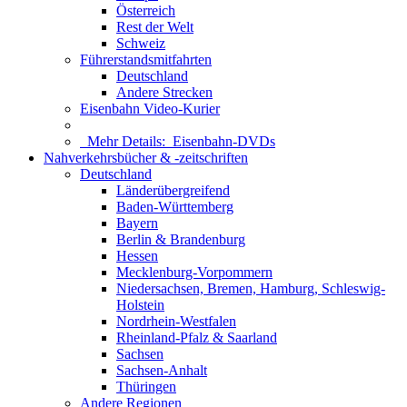
Österreich
Rest der Welt
Schweiz
Führerstandsmitfahrten
Deutschland
Andere Strecken
Eisenbahn Video-Kurier
Mehr Details:
Eisenbahn-DVDs
Nahverkehrsbücher & -zeitschriften
Deutschland
Länderübergreifend
Baden-Württemberg
Bayern
Berlin & Brandenburg
Hessen
Mecklenburg-Vorpommern
Niedersachsen, Bremen, Hamburg, Schleswig-
Holstein
Nordrhein-Westfalen
Rheinland-Pfalz & Saarland
Sachsen
Sachsen-Anhalt
Thüringen
Andere Regionen