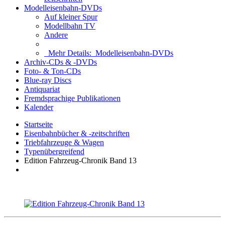
Modelleisenbahn-DVDs
Auf kleiner Spur
Modellbahn TV
Andere
Mehr Details:
Modelleisenbahn-DVDs
Archiv-CDs & -DVDs
Foto- & Ton-CDs
Blue-ray Discs
Antiquariat
Fremdsprachige Publikationen
Kalender
Startseite
Eisenbahnbücher & -zeitschriften
Triebfahrzeuge & Wagen
Typenübergreifend
Edition Fahrzeug-Chronik Band 13