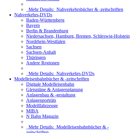
Mehr Details:
Nahverkehrsbücher & -zeitschriften
Nahverkehrs-DVDs
Baden-Württemberg
Bayern
Berlin & Brandenburg
Niedersachsen, Hamburg, Bremen, Schleswig-Holstein
Nordrhein-Westfalen
Sachsen
Sachsen-Anhalt
Thüringen
Andere Regionen
Mehr Details:
Nahverkehrs-DVDs
Modelleisenbahnbücher & -zeitschriften
Digitale Modelleisenbahn
Gleispläne & Anlagenplanung
Anlagenbau & -gestaltung
Anlagenporträts
Modellfahrzeuge
MIBA
N Bahn Magazin
Mehr Details:
Modelleisenbahnbücher & -
zeitschriften