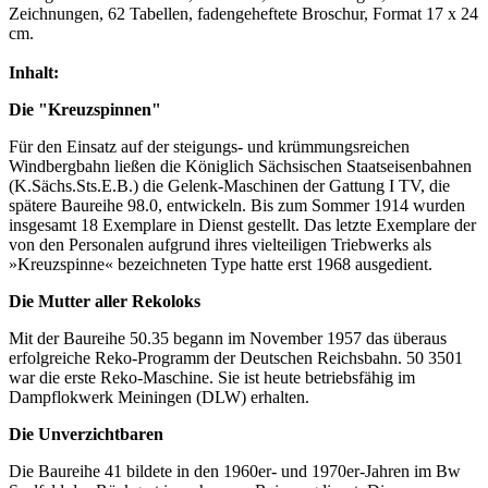
Zeichnungen, 62 Tabellen, fadengeheftete Broschur, Format 17 x 24
cm.
Inhalt:
Die "Kreuzspinnen"
Für den Einsatz auf der steigungs- und krümmungsreichen
Windbergbahn ließen die Königlich Sächsischen Staatseisenbahnen
(K.Sächs.Sts.E.B.) die Gelenk-Maschinen der Gattung I TV, die
spätere Baureihe 98.0, entwickeln. Bis zum Sommer 1914 wurden
insgesamt 18 Exemplare in Dienst gestellt. Das letzte Exemplare der
von den Personalen aufgrund ihres vielteiligen Triebwerks als
»Kreuzspinne« bezeichneten Type hatte erst 1968 ausgedient.
Die Mutter aller Rekoloks
Mit der Baureihe 50.35 begann im November 1957 das überaus
erfolgreiche Reko-Programm der Deutschen Reichsbahn. 50 3501
war die erste Reko-Maschine. Sie ist heute betriebsfähig im
Dampflokwerk Meiningen (DLW) erhalten.
Die Unverzichtbaren
Die Baureihe 41 bildete in den 1960er- und 1970er-Jahren im Bw