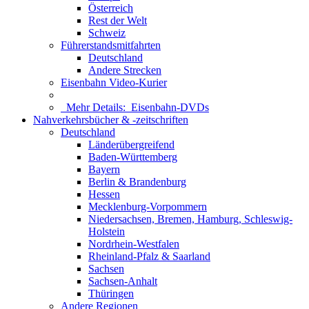
Österreich
Rest der Welt
Schweiz
Führerstandsmitfahrten
Deutschland
Andere Strecken
Eisenbahn Video-Kurier
Mehr Details:
Eisenbahn-DVDs
Nahverkehrsbücher & -zeitschriften
Deutschland
Länderübergreifend
Baden-Württemberg
Bayern
Berlin & Brandenburg
Hessen
Mecklenburg-Vorpommern
Niedersachsen, Bremen, Hamburg, Schleswig-
Holstein
Nordrhein-Westfalen
Rheinland-Pfalz & Saarland
Sachsen
Sachsen-Anhalt
Thüringen
Andere Regionen