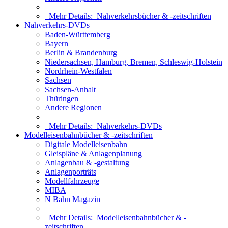
Mehr Details:
Nahverkehrsbücher & -zeitschriften
Nahverkehrs-DVDs
Baden-Württemberg
Bayern
Berlin & Brandenburg
Niedersachsen, Hamburg, Bremen, Schleswig-Holstein
Nordrhein-Westfalen
Sachsen
Sachsen-Anhalt
Thüringen
Andere Regionen
Mehr Details:
Nahverkehrs-DVDs
Modelleisenbahnbücher & -zeitschriften
Digitale Modelleisenbahn
Gleispläne & Anlagenplanung
Anlagenbau & -gestaltung
Anlagenporträts
Modellfahrzeuge
MIBA
N Bahn Magazin
Mehr Details:
Modelleisenbahnbücher & -
zeitschriften