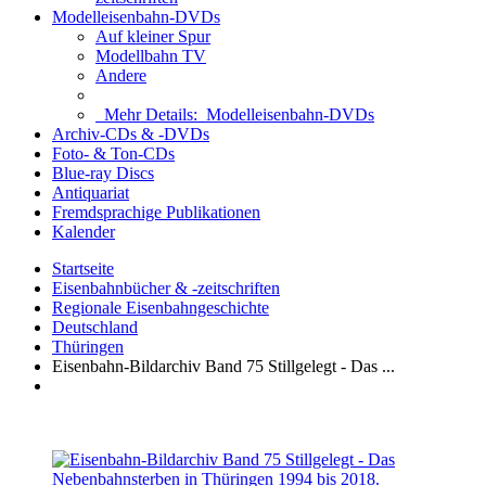
Modelleisenbahn-DVDs
Auf kleiner Spur
Modellbahn TV
Andere
Mehr Details:
Modelleisenbahn-DVDs
Archiv-CDs & -DVDs
Foto- & Ton-CDs
Blue-ray Discs
Antiquariat
Fremdsprachige Publikationen
Kalender
Startseite
Eisenbahnbücher & -zeitschriften
Regionale Eisenbahngeschichte
Deutschland
Thüringen
Eisenbahn-Bildarchiv Band 75 Stillgelegt - Das ...