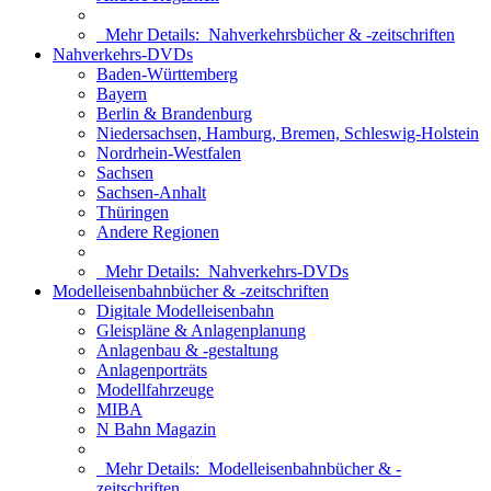
Mehr Details:
Nahverkehrsbücher & -zeitschriften
Nahverkehrs-DVDs
Baden-Württemberg
Bayern
Berlin & Brandenburg
Niedersachsen, Hamburg, Bremen, Schleswig-Holstein
Nordrhein-Westfalen
Sachsen
Sachsen-Anhalt
Thüringen
Andere Regionen
Mehr Details:
Nahverkehrs-DVDs
Modelleisenbahnbücher & -zeitschriften
Digitale Modelleisenbahn
Gleispläne & Anlagenplanung
Anlagenbau & -gestaltung
Anlagenporträts
Modellfahrzeuge
MIBA
N Bahn Magazin
Mehr Details:
Modelleisenbahnbücher & -
zeitschriften