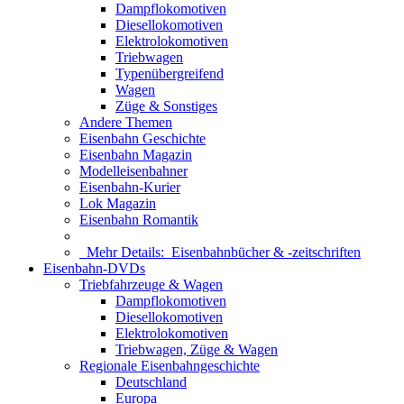
Dampflokomotiven
Diesellokomotiven
Elektrolokomotiven
Triebwagen
Typenübergreifend
Wagen
Züge & Sonstiges
Andere Themen
Eisenbahn Geschichte
Eisenbahn Magazin
Modelleisenbahner
Eisenbahn-Kurier
Lok Magazin
Eisenbahn Romantik
Mehr Details:
Eisenbahnbücher & -zeitschriften
Eisenbahn-DVDs
Triebfahrzeuge & Wagen
Dampflokomotiven
Diesellokomotiven
Elektrolokomotiven
Triebwagen, Züge & Wagen
Regionale Eisenbahngeschichte
Deutschland
Europa