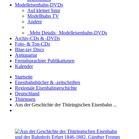
Modelleisenbahn-DVDs
Auf kleiner Spur
Modellbahn TV
Andere
Mehr Details:
Modelleisenbahn-DVDs
Archiv-CDs & -DVDs
Foto- & Ton-CDs
Blue-ray Discs
Antiquariat
Fremdsprachige Publikationen
Kalender
Startseite
Eisenbahnbücher & -zeitschriften
Regionale Eisenbahngeschichte
Deutschland
Thüringen
Aus der Geschichte der Thüringischen Eisenbahn ...