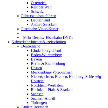
Österreich
Rest der Welt
Schweiz
Führerstandsmitfahrten
Deutschland
Andere Strecken
Eisenbahn Video-Kurier
Mehr Details:
Eisenbahn-DVDs
Nahverkehrsbücher & -zeitschriften
Deutschland
Länderübergreifend
Baden-Württemberg
Bayern
Berlin & Brandenburg
Hessen
Mecklenburg-Vorpommern
Niedersachsen, Bremen, Hamburg, Schleswig-
Holstein
Nordrhein-Westfalen
Rheinland-Pfalz & Saarland
Sachsen
Sachsen-Anhalt
Thüringen
Andere Regionen