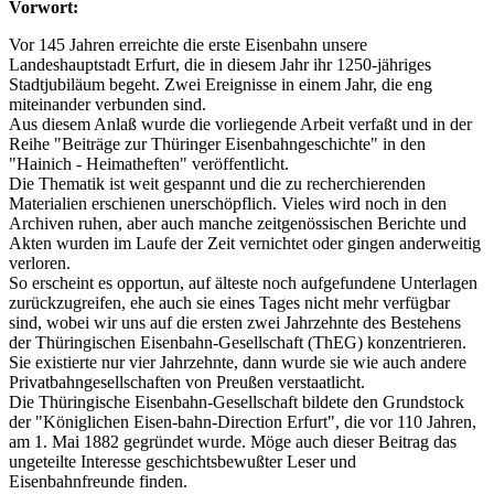
Vorwort:
Vor 145 Jahren erreichte die erste Eisenbahn unsere
Landeshauptstadt Erfurt, die in diesem Jahr ihr 1250-jähriges
Stadtjubiläum begeht. Zwei Ereignisse in einem Jahr, die eng
miteinander verbunden sind.
Aus diesem Anlaß wurde die vorliegende Arbeit verfaßt und in der
Reihe "Beiträge zur Thüringer Eisenbahngeschichte" in den
"Hainich - Heimatheften" veröffentlicht.
Die Thematik ist weit gespannt und die zu recherchierenden
Materialien erschienen unerschöpflich. Vieles wird noch in den
Archiven ruhen, aber auch manche zeitgenössischen Berichte und
Akten wurden im Laufe der Zeit vernichtet oder gingen anderweitig
verloren.
So erscheint es opportun, auf älteste noch aufgefundene Unterlagen
zurückzugreifen, ehe auch sie eines Tages nicht mehr verfügbar
sind, wobei wir uns auf die ersten zwei Jahrzehnte des Bestehens
der Thüringischen Eisenbahn-Gesellschaft (ThEG) konzentrieren.
Sie existierte nur vier Jahrzehnte, dann wurde sie wie auch andere
Privatbahngesellschaften von Preußen verstaatlicht.
Die Thüringische Eisenbahn-Gesellschaft bildete den Grundstock
der "Königlichen Eisen-bahn-Direction Erfurt", die vor 110 Jahren,
am 1. Mai 1882 gegründet wurde. Möge auch dieser Beitrag das
ungeteilte Interesse geschichtsbewußter Leser und
Eisenbahnfreunde finden.