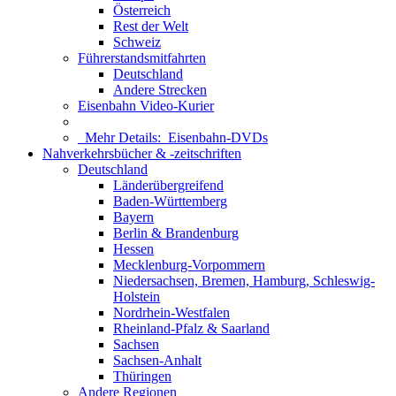
Österreich
Rest der Welt
Schweiz
Führerstandsmitfahrten
Deutschland
Andere Strecken
Eisenbahn Video-Kurier
Mehr Details:
Eisenbahn-DVDs
Nahverkehrsbücher & -zeitschriften
Deutschland
Länderübergreifend
Baden-Württemberg
Bayern
Berlin & Brandenburg
Hessen
Mecklenburg-Vorpommern
Niedersachsen, Bremen, Hamburg, Schleswig-
Holstein
Nordrhein-Westfalen
Rheinland-Pfalz & Saarland
Sachsen
Sachsen-Anhalt
Thüringen
Andere Regionen