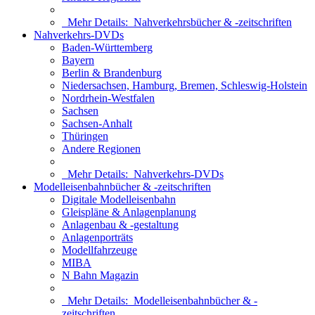
Mehr Details:
Nahverkehrsbücher & -zeitschriften
Nahverkehrs-DVDs
Baden-Württemberg
Bayern
Berlin & Brandenburg
Niedersachsen, Hamburg, Bremen, Schleswig-Holstein
Nordrhein-Westfalen
Sachsen
Sachsen-Anhalt
Thüringen
Andere Regionen
Mehr Details:
Nahverkehrs-DVDs
Modelleisenbahnbücher & -zeitschriften
Digitale Modelleisenbahn
Gleispläne & Anlagenplanung
Anlagenbau & -gestaltung
Anlagenporträts
Modellfahrzeuge
MIBA
N Bahn Magazin
Mehr Details:
Modelleisenbahnbücher & -
zeitschriften