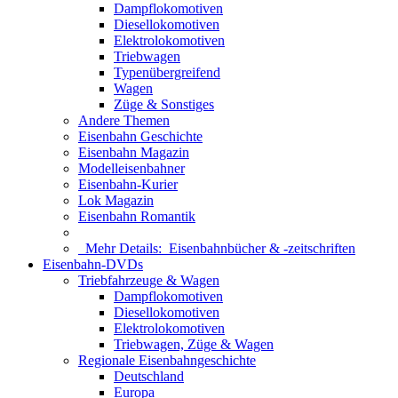
Dampflokomotiven
Diesellokomotiven
Elektrolokomotiven
Triebwagen
Typenübergreifend
Wagen
Züge & Sonstiges
Andere Themen
Eisenbahn Geschichte
Eisenbahn Magazin
Modelleisenbahner
Eisenbahn-Kurier
Lok Magazin
Eisenbahn Romantik
Mehr Details:
Eisenbahnbücher & -zeitschriften
Eisenbahn-DVDs
Triebfahrzeuge & Wagen
Dampflokomotiven
Diesellokomotiven
Elektrolokomotiven
Triebwagen, Züge & Wagen
Regionale Eisenbahngeschichte
Deutschland
Europa