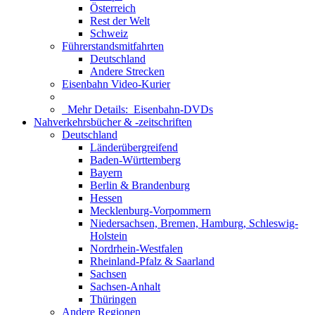
Österreich
Rest der Welt
Schweiz
Führerstandsmitfahrten
Deutschland
Andere Strecken
Eisenbahn Video-Kurier
Mehr Details:
Eisenbahn-DVDs
Nahverkehrsbücher & -zeitschriften
Deutschland
Länderübergreifend
Baden-Württemberg
Bayern
Berlin & Brandenburg
Hessen
Mecklenburg-Vorpommern
Niedersachsen, Bremen, Hamburg, Schleswig-
Holstein
Nordrhein-Westfalen
Rheinland-Pfalz & Saarland
Sachsen
Sachsen-Anhalt
Thüringen
Andere Regionen