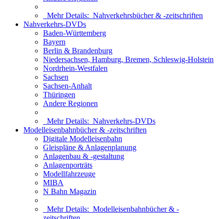
Mehr Details:
Nahverkehrsbücher & -zeitschriften
Nahverkehrs-DVDs
Baden-Württemberg
Bayern
Berlin & Brandenburg
Niedersachsen, Hamburg, Bremen, Schleswig-Holstein
Nordrhein-Westfalen
Sachsen
Sachsen-Anhalt
Thüringen
Andere Regionen
Mehr Details:
Nahverkehrs-DVDs
Modelleisenbahnbücher & -zeitschriften
Digitale Modelleisenbahn
Gleispläne & Anlagenplanung
Anlagenbau & -gestaltung
Anlagenporträts
Modellfahrzeuge
MIBA
N Bahn Magazin
Mehr Details:
Modelleisenbahnbücher & -
zeitschriften