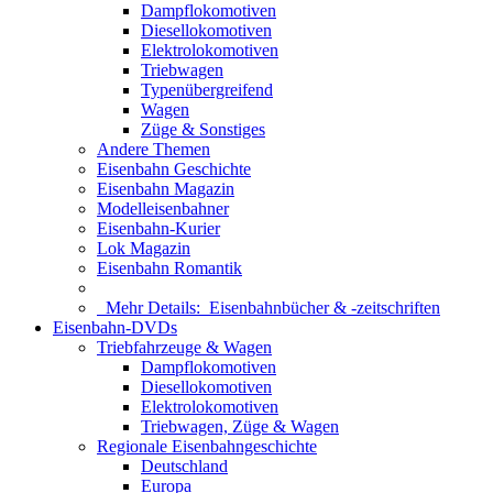
Dampflokomotiven
Diesellokomotiven
Elektrolokomotiven
Triebwagen
Typenübergreifend
Wagen
Züge & Sonstiges
Andere Themen
Eisenbahn Geschichte
Eisenbahn Magazin
Modelleisenbahner
Eisenbahn-Kurier
Lok Magazin
Eisenbahn Romantik
Mehr Details:
Eisenbahnbücher & -zeitschriften
Eisenbahn-DVDs
Triebfahrzeuge & Wagen
Dampflokomotiven
Diesellokomotiven
Elektrolokomotiven
Triebwagen, Züge & Wagen
Regionale Eisenbahngeschichte
Deutschland
Europa