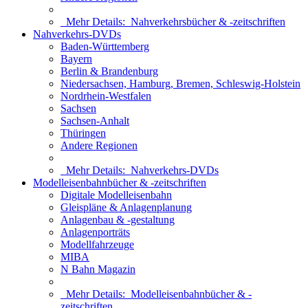
Mehr Details:
Nahverkehrsbücher & -zeitschriften
Nahverkehrs-DVDs
Baden-Württemberg
Bayern
Berlin & Brandenburg
Niedersachsen, Hamburg, Bremen, Schleswig-Holstein
Nordrhein-Westfalen
Sachsen
Sachsen-Anhalt
Thüringen
Andere Regionen
Mehr Details:
Nahverkehrs-DVDs
Modelleisenbahnbücher & -zeitschriften
Digitale Modelleisenbahn
Gleispläne & Anlagenplanung
Anlagenbau & -gestaltung
Anlagenporträts
Modellfahrzeuge
MIBA
N Bahn Magazin
Mehr Details:
Modelleisenbahnbücher & -
zeitschriften