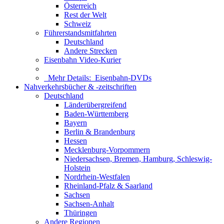
Österreich
Rest der Welt
Schweiz
Führerstandsmitfahrten
Deutschland
Andere Strecken
Eisenbahn Video-Kurier
Mehr Details:
Eisenbahn-DVDs
Nahverkehrsbücher & -zeitschriften
Deutschland
Länderübergreifend
Baden-Württemberg
Bayern
Berlin & Brandenburg
Hessen
Mecklenburg-Vorpommern
Niedersachsen, Bremen, Hamburg, Schleswig-
Holstein
Nordrhein-Westfalen
Rheinland-Pfalz & Saarland
Sachsen
Sachsen-Anhalt
Thüringen
Andere Regionen