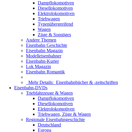
Dampflokomotiven
Diesellokomotiven
Elektrolokomotiven
Triebwagen
Typenübergreifend
Wagen
Züge & Sonstiges
Andere Themen
Eisenbahn Geschichte
Eisenbahn Magazin
Modelleisenbahner
Eisenbahn-Kurier
Lok Magazin
Eisenbahn Romantik
Mehr Details:
Eisenbahnbücher & -zeitschriften
Eisenbahn-DVDs
Triebfahrzeuge & Wagen
Dampflokomotiven
Diesellokomotiven
Elektrolokomotiven
Triebwagen, Züge & Wagen
Regionale Eisenbahngeschichte
Deutschland
Europa