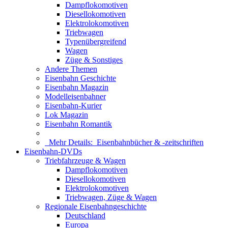
Dampflokomotiven
Diesellokomotiven
Elektrolokomotiven
Triebwagen
Typenübergreifend
Wagen
Züge & Sonstiges
Andere Themen
Eisenbahn Geschichte
Eisenbahn Magazin
Modelleisenbahner
Eisenbahn-Kurier
Lok Magazin
Eisenbahn Romantik
Mehr Details:
Eisenbahnbücher & -zeitschriften
Eisenbahn-DVDs
Triebfahrzeuge & Wagen
Dampflokomotiven
Diesellokomotiven
Elektrolokomotiven
Triebwagen, Züge & Wagen
Regionale Eisenbahngeschichte
Deutschland
Europa