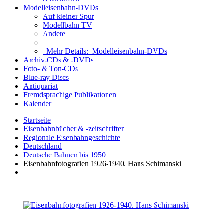
Modelleisenbahn-DVDs
Auf kleiner Spur
Modellbahn TV
Andere
Mehr Details:
Modelleisenbahn-DVDs
Archiv-CDs & -DVDs
Foto- & Ton-CDs
Blue-ray Discs
Antiquariat
Fremdsprachige Publikationen
Kalender
Startseite
Eisenbahnbücher & -zeitschriften
Regionale Eisenbahngeschichte
Deutschland
Deutsche Bahnen bis 1950
Eisenbahnfotografien 1926-1940. Hans Schimanski