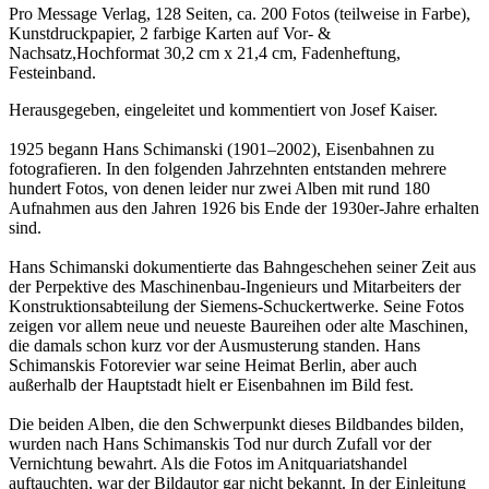
Pro Message Verlag, 128 Seiten, ca. 200 Fotos (teilweise in Farbe),
Kunstdruckpapier, 2 farbige Karten auf Vor- &
Nachsatz,Hochformat 30,2 cm x 21,4 cm, Fadenheftung,
Festeinband.
Herausgegeben, eingeleitet und kommentiert von Josef Kaiser.
1925 begann Hans Schimanski (1901–2002), Eisenbahnen zu
fotografieren. In den folgenden Jahrzehnten entstanden mehrere
hundert Fotos, von denen leider nur zwei Alben mit rund 180
Aufnahmen aus den Jahren 1926 bis Ende der 1930er-Jahre erhalten
sind.
Hans Schimanski dokumentierte das Bahngeschehen seiner Zeit aus
der Perpektive des Maschinenbau-Ingenieurs und Mitarbeiters der
Konstruktionsabteilung der Siemens-Schuckertwerke. Seine Fotos
zeigen vor allem neue und neueste Baureihen oder alte Maschinen,
die damals schon kurz vor der Ausmusterung standen. Hans
Schimanskis Fotorevier war seine Heimat Berlin, aber auch
außerhalb der Hauptstadt hielt er Eisenbahnen im Bild fest.
Die beiden Alben, die den Schwerpunkt dieses Bildbandes bilden,
wurden nach Hans Schimanskis Tod nur durch Zufall vor der
Vernichtung bewahrt. Als die Fotos im Anitquariatshandel
auftauchten, war der Bildautor gar nicht bekannt. In der Einleitung