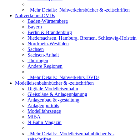
Mehr Details:
Nahverkehrsbücher & -zeitschriften
Nahverkehrs-DVDs
Baden-Württemberg
Bayern
Berlin & Brandenburg
Niedersachsen, Hamburg, Bremen, Schleswig-Holstein
Nordrhein-Westfalen
Sachsen
Sachsen-Anhalt
Thüringen
Andere Regionen
Mehr Details:
Nahverkehrs-DVDs
Modelleisenbahnbücher & -zeitschriften
Digitale Modelleisenbahn
Gleispläne & Anlagenplanung
Anlagenbau & -gestaltung
Anlagenporträts
Modellfahrzeuge
MIBA
N Bahn Magazin
Mehr Details:
Modelleisenbahnbücher & -
zeitschriften