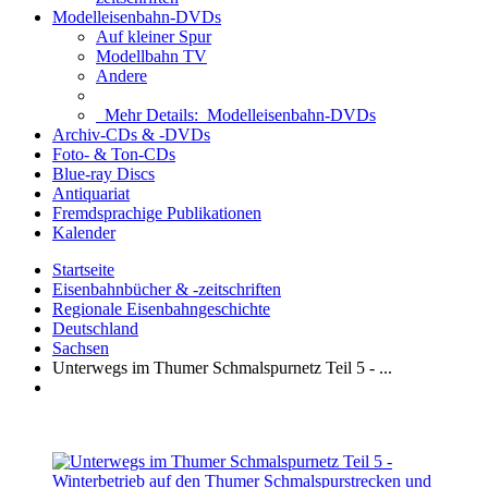
Modelleisenbahn-DVDs
Auf kleiner Spur
Modellbahn TV
Andere
Mehr Details:
Modelleisenbahn-DVDs
Archiv-CDs & -DVDs
Foto- & Ton-CDs
Blue-ray Discs
Antiquariat
Fremdsprachige Publikationen
Kalender
Startseite
Eisenbahnbücher & -zeitschriften
Regionale Eisenbahngeschichte
Deutschland
Sachsen
Unterwegs im Thumer Schmalspurnetz Teil 5 - ...