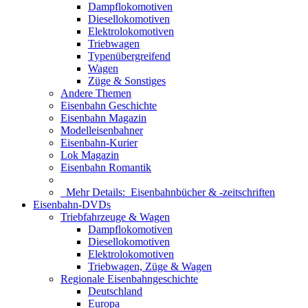
Dampflokomotiven
Diesellokomotiven
Elektrolokomotiven
Triebwagen
Typenübergreifend
Wagen
Züge & Sonstiges
Andere Themen
Eisenbahn Geschichte
Eisenbahn Magazin
Modelleisenbahner
Eisenbahn-Kurier
Lok Magazin
Eisenbahn Romantik
Mehr Details:
Eisenbahnbücher & -zeitschriften
Eisenbahn-DVDs
Triebfahrzeuge & Wagen
Dampflokomotiven
Diesellokomotiven
Elektrolokomotiven
Triebwagen, Züge & Wagen
Regionale Eisenbahngeschichte
Deutschland
Europa