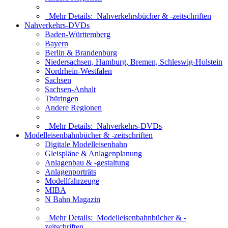
Mehr Details:
Nahverkehrsbücher & -zeitschriften
Nahverkehrs-DVDs
Baden-Württemberg
Bayern
Berlin & Brandenburg
Niedersachsen, Hamburg, Bremen, Schleswig-Holstein
Nordrhein-Westfalen
Sachsen
Sachsen-Anhalt
Thüringen
Andere Regionen
Mehr Details:
Nahverkehrs-DVDs
Modelleisenbahnbücher & -zeitschriften
Digitale Modelleisenbahn
Gleispläne & Anlagenplanung
Anlagenbau & -gestaltung
Anlagenporträts
Modellfahrzeuge
MIBA
N Bahn Magazin
Mehr Details:
Modelleisenbahnbücher & -
zeitschriften