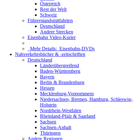
Österreich
Rest der Welt
Schweiz
Führerstandsmitfahrten
Deutschland
Andere Strecken
Eisenbahn Video-Kurier
Mehr Details:
Eisenbahn-DVDs
Nahverkehrsbücher & -zeitschriften
Deutschland
Länderübergreifend
Baden-Württemberg
Bayern
Berlin & Brandenburg
Hessen
Mecklenburg-Vorpommern
Niedersachsen, Bremen, Hamburg, Schleswig-
Holstein
Nordrhein-Westfalen
Rheinland-Pfalz & Saarland
Sachsen
Sachsen-Anhalt
Thüringen
Andere Regionen