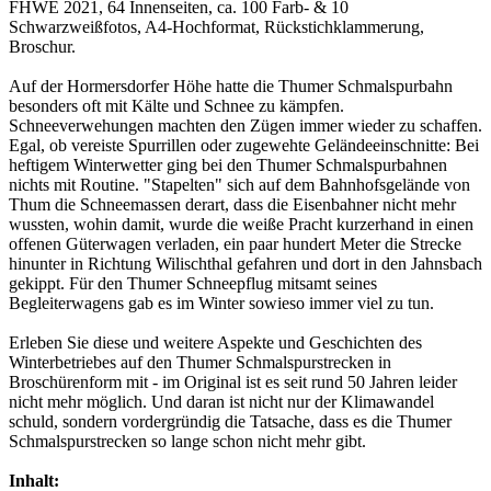
FHWE 2021, 64 Innenseiten, ca. 100 Farb- & 10
Schwarzweißfotos, A4-Hochformat, Rückstichklammerung,
Broschur.
Auf der Hormersdorfer Höhe hatte die Thumer Schmalspurbahn
besonders oft mit Kälte und Schnee zu kämpfen.
Schneeverwehungen machten den Zügen immer wieder zu schaffen.
Egal, ob vereiste Spurrillen oder zugewehte Geländeeinschnitte: Bei
heftigem Winterwetter ging bei den Thumer Schmalspurbahnen
nichts mit Routine. "Stapelten" sich auf dem Bahnhofsgelände von
Thum die Schneemassen derart, dass die Eisenbahner nicht mehr
wussten, wohin damit, wurde die weiße Pracht kurzerhand in einen
offenen Güterwagen verladen, ein paar hundert Meter die Strecke
hinunter in Richtung Wilischthal gefahren und dort in den Jahnsbach
gekippt. Für den Thumer Schneepflug mitsamt seines
Begleiterwagens gab es im Winter sowieso immer viel zu tun.
Erleben Sie diese und weitere Aspekte und Geschichten des
Winterbetriebes auf den Thumer Schmalspurstrecken in
Broschürenform mit - im Original ist es seit rund 50 Jahren leider
nicht mehr möglich. Und daran ist nicht nur der Klimawandel
schuld, sondern vordergründig die Tatsache, dass es die Thumer
Schmalspurstrecken so lange schon nicht mehr gibt.
Inhalt: