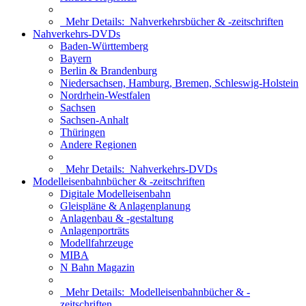
Mehr Details:
Nahverkehrsbücher & -zeitschriften
Nahverkehrs-DVDs
Baden-Württemberg
Bayern
Berlin & Brandenburg
Niedersachsen, Hamburg, Bremen, Schleswig-Holstein
Nordrhein-Westfalen
Sachsen
Sachsen-Anhalt
Thüringen
Andere Regionen
Mehr Details:
Nahverkehrs-DVDs
Modelleisenbahnbücher & -zeitschriften
Digitale Modelleisenbahn
Gleispläne & Anlagenplanung
Anlagenbau & -gestaltung
Anlagenporträts
Modellfahrzeuge
MIBA
N Bahn Magazin
Mehr Details:
Modelleisenbahnbücher & -
zeitschriften