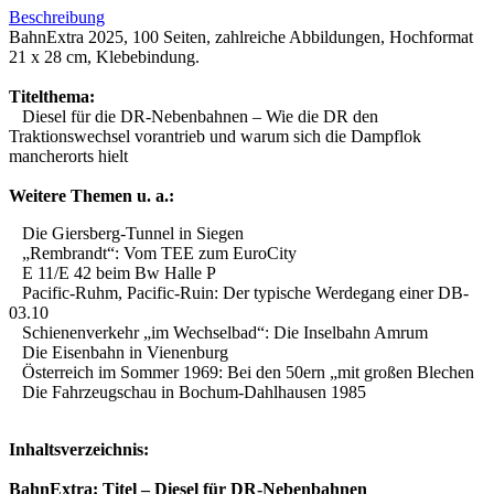
Beschreibung
BahnExtra 2025, 100 Seiten, zahlreiche Abbildungen, Hochformat
21 x 28 cm, Klebebindung.
Titelthema:
Diesel für die DR-Nebenbahnen – Wie die DR den
Traktionswechsel vorantrieb und warum sich die Dampflok
mancherorts hielt
Weitere Themen u. a.:
Die Giersberg-Tunnel in Siegen
„Rembrandt“: Vom TEE zum EuroCity
E 11/E 42 beim Bw Halle P
Pacific-Ruhm, Pacific-Ruin: Der typische Werdegang einer DB-
03.10
Schienenverkehr „im Wechselbad“: Die Inselbahn Amrum
Die Eisenbahn in Vienenburg
Österreich im Sommer 1969: Bei den 50ern „mit großen Blechen
Die Fahrzeugschau in Bochum-Dahlhausen 1985
Inhaltsverzeichnis:
BahnExtra: Titel –
Diesel für DR-Nebenbahnen