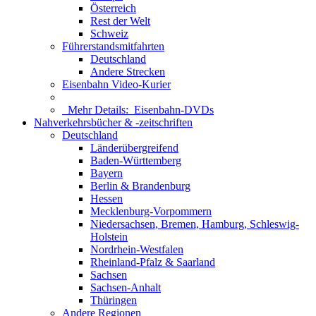
Österreich
Rest der Welt
Schweiz
Führerstandsmitfahrten
Deutschland
Andere Strecken
Eisenbahn Video-Kurier
Mehr Details:
Eisenbahn-DVDs
Nahverkehrsbücher & -zeitschriften
Deutschland
Länderübergreifend
Baden-Württemberg
Bayern
Berlin & Brandenburg
Hessen
Mecklenburg-Vorpommern
Niedersachsen, Bremen, Hamburg, Schleswig-
Holstein
Nordrhein-Westfalen
Rheinland-Pfalz & Saarland
Sachsen
Sachsen-Anhalt
Thüringen
Andere Regionen