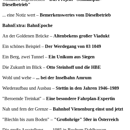
Dieselbetrieb"
... eine Notiz wert –
Bemerkenswertes vom Dieselbetrieb
BahnExtra: BahnEpoche
An der Goldenen Brücke –
Altenbekens großer Viadukt
Ein schönes Beispiel –
Der Werdegang von 03 1049
Ein Berg, zwei Tunnel –
Ein Unikum aus Siegen
Die Zukunft im Blick –
Otto Steinhoff und die HBE
Wohl und wehe –
... bei der Inselbahn Amrum
Wiederaufbau und Ausbau –
Stettin in den Jahren 1946–1989
"Beroemde Treinkat" –
Eine besondere Fahrplan-Expertin
Nah und fern der Grenze –
Bahnhof Vienenburg einst und jetzt
"Blechln bis zum Boden" –
"Großohrige" 50er in Österreich
Die große Ausstellung – ... 1985 in Bochum Dahlhausen