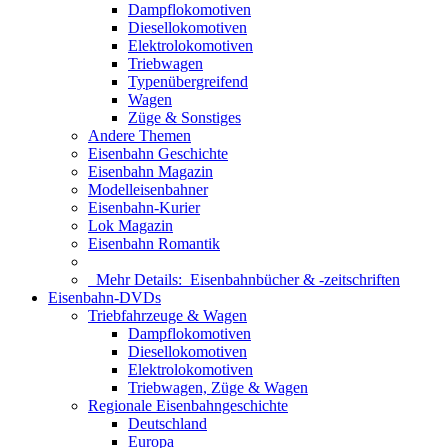
Dampflokomotiven
Diesellokomotiven
Elektrolokomotiven
Triebwagen
Typenübergreifend
Wagen
Züge & Sonstiges
Andere Themen
Eisenbahn Geschichte
Eisenbahn Magazin
Modelleisenbahner
Eisenbahn-Kurier
Lok Magazin
Eisenbahn Romantik
Mehr Details:
Eisenbahnbücher & -zeitschriften
Eisenbahn-DVDs
Triebfahrzeuge & Wagen
Dampflokomotiven
Diesellokomotiven
Elektrolokomotiven
Triebwagen, Züge & Wagen
Regionale Eisenbahngeschichte
Deutschland
Europa