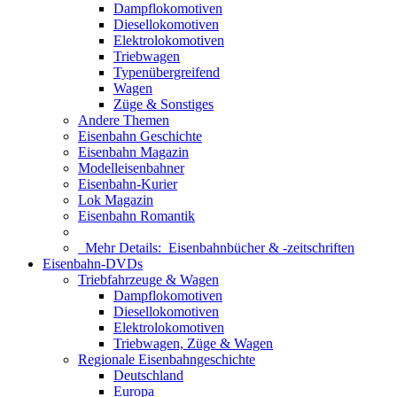
Dampflokomotiven
Diesellokomotiven
Elektrolokomotiven
Triebwagen
Typenübergreifend
Wagen
Züge & Sonstiges
Andere Themen
Eisenbahn Geschichte
Eisenbahn Magazin
Modelleisenbahner
Eisenbahn-Kurier
Lok Magazin
Eisenbahn Romantik
Mehr Details:
Eisenbahnbücher & -zeitschriften
Eisenbahn-DVDs
Triebfahrzeuge & Wagen
Dampflokomotiven
Diesellokomotiven
Elektrolokomotiven
Triebwagen, Züge & Wagen
Regionale Eisenbahngeschichte
Deutschland
Europa