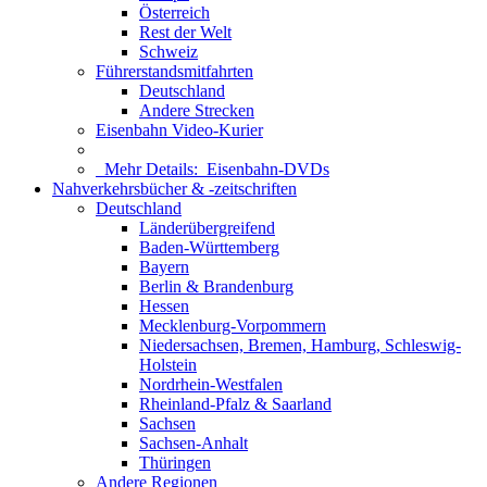
Österreich
Rest der Welt
Schweiz
Führerstandsmitfahrten
Deutschland
Andere Strecken
Eisenbahn Video-Kurier
Mehr Details:
Eisenbahn-DVDs
Nahverkehrsbücher & -zeitschriften
Deutschland
Länderübergreifend
Baden-Württemberg
Bayern
Berlin & Brandenburg
Hessen
Mecklenburg-Vorpommern
Niedersachsen, Bremen, Hamburg, Schleswig-
Holstein
Nordrhein-Westfalen
Rheinland-Pfalz & Saarland
Sachsen
Sachsen-Anhalt
Thüringen
Andere Regionen