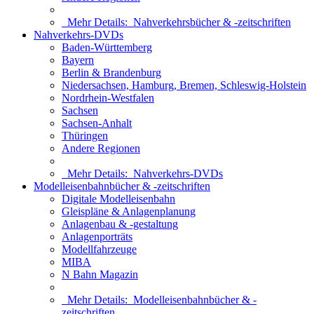
Mehr Details:
Nahverkehrsbücher & -zeitschriften
Nahverkehrs-DVDs
Baden-Württemberg
Bayern
Berlin & Brandenburg
Niedersachsen, Hamburg, Bremen, Schleswig-Holstein
Nordrhein-Westfalen
Sachsen
Sachsen-Anhalt
Thüringen
Andere Regionen
Mehr Details:
Nahverkehrs-DVDs
Modelleisenbahnbücher & -zeitschriften
Digitale Modelleisenbahn
Gleispläne & Anlagenplanung
Anlagenbau & -gestaltung
Anlagenporträts
Modellfahrzeuge
MIBA
N Bahn Magazin
Mehr Details:
Modelleisenbahnbücher & -
zeitschriften