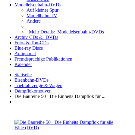
Modelleisenbahn-DVDs
Auf kleiner Spur
Modellbahn TV
Andere
Mehr Details:
Modelleisenbahn-DVDs
Archiv-CDs & -DVDs
Foto- & Ton-CDs
Blue-ray Discs
Antiquariat
Fremdsprachige Publikationen
Kalender
Startseite
Eisenbahn-DVDs
Triebfahrzeuge & Wagen
Dampflokomotiven
Die Baureihe 50 - Die Einheits-Dampflok für ...