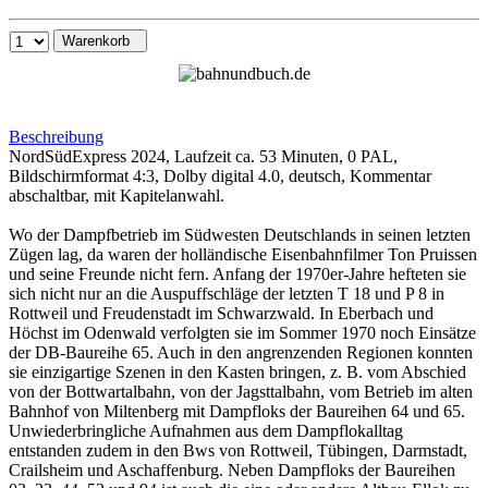
Warenkorb
Beschreibung
NordSüdExpress 2024, Laufzeit ca. 53 Minuten, 0 PAL,
Bildschirmformat 4:3, Dolby digital 4.0, deutsch, Kommentar
abschaltbar, mit Kapitelanwahl.
Wo der Dampfbetrieb im Südwesten Deutschlands in seinen letzten
Zügen lag, da waren der holländische Eisenbahnfilmer Ton Pruissen
und seine Freunde nicht fern. Anfang der 1970er-Jahre hefteten sie
sich nicht nur an die Auspuffschläge der letzten T 18 und P 8 in
Rottweil und Freudenstadt im Schwarzwald. In Eberbach und
Höchst im Odenwald verfolgten sie im Sommer 1970 noch Einsätze
der DB-Baureihe 65. Auch in den angrenzenden Regionen konnten
sie einzigartige Szenen in den Kasten bringen, z. B. vom Abschied
von der Bottwartalbahn, von der Jagsttalbahn, vom Betrieb im alten
Bahnhof von Miltenberg mit Dampfloks der Baureihen 64 und 65.
Unwiederbringliche Aufnahmen aus dem Dampflokalltag
entstanden zudem in den Bws von Rottweil, Tübingen, Darmstadt,
Crailsheim und Aschaffenburg. Neben Dampfloks der Baureihen