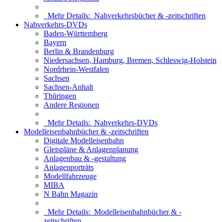
Mehr Details:
Nahverkehrsbücher & -zeitschriften
Nahverkehrs-DVDs
Baden-Württemberg
Bayern
Berlin & Brandenburg
Niedersachsen, Hamburg, Bremen, Schleswig-Holstein
Nordrhein-Westfalen
Sachsen
Sachsen-Anhalt
Thüringen
Andere Regionen
Mehr Details:
Nahverkehrs-DVDs
Modelleisenbahnbücher & -zeitschriften
Digitale Modelleisenbahn
Gleispläne & Anlagenplanung
Anlagenbau & -gestaltung
Anlagenporträts
Modellfahrzeuge
MIBA
N Bahn Magazin
Mehr Details:
Modelleisenbahnbücher & -
zeitschriften