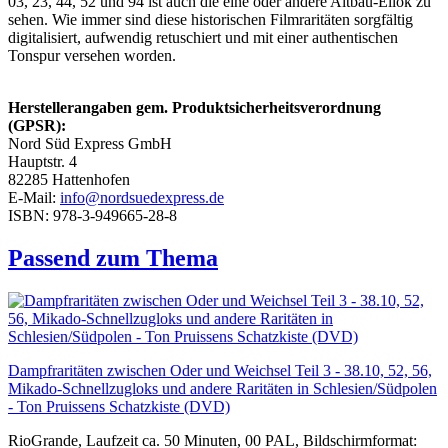
03, 23, 44, 52 und 94 ist auch die eine oder andere Altbau-Ellok zu
sehen. Wie immer sind diese historischen Filmraritäten sorgfältig
digitalisiert, aufwendig retuschiert und mit einer authentischen
Tonspur versehen worden.
Herstellerangaben gem. Produktsicherheitsverordnung
(GPSR):
Nord Süd Express GmbH
Hauptstr. 4
82285 Hattenhofen
E-Mail:
info@nordsuedexpress.de
ISBN: 978-3-949665-28-8
Passend zum Thema
Dampfraritäten zwischen Oder und Weichsel Teil 3 - 38.10, 52, 56,
Mikado-Schnellzugloks und andere Raritäten in Schlesien/Südpolen
- Ton Pruissens Schatzkiste (DVD)
RioGrande, Laufzeit ca. 50 Minuten, 00 PAL, Bildschirmformat: