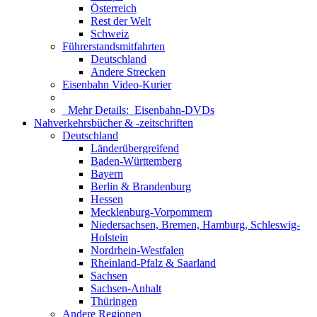
Österreich
Rest der Welt
Schweiz
Führerstandsmitfahrten
Deutschland
Andere Strecken
Eisenbahn Video-Kurier
Mehr Details:
Eisenbahn-DVDs
Nahverkehrsbücher & -zeitschriften
Deutschland
Länderübergreifend
Baden-Württemberg
Bayern
Berlin & Brandenburg
Hessen
Mecklenburg-Vorpommern
Niedersachsen, Bremen, Hamburg, Schleswig-
Holstein
Nordrhein-Westfalen
Rheinland-Pfalz & Saarland
Sachsen
Sachsen-Anhalt
Thüringen
Andere Regionen