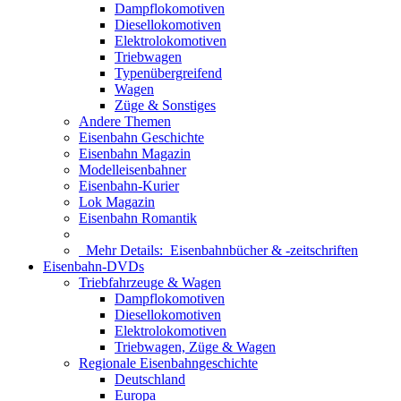
Dampflokomotiven
Diesellokomotiven
Elektrolokomotiven
Triebwagen
Typenübergreifend
Wagen
Züge & Sonstiges
Andere Themen
Eisenbahn Geschichte
Eisenbahn Magazin
Modelleisenbahner
Eisenbahn-Kurier
Lok Magazin
Eisenbahn Romantik
Mehr Details:
Eisenbahnbücher & -zeitschriften
Eisenbahn-DVDs
Triebfahrzeuge & Wagen
Dampflokomotiven
Diesellokomotiven
Elektrolokomotiven
Triebwagen, Züge & Wagen
Regionale Eisenbahngeschichte
Deutschland
Europa