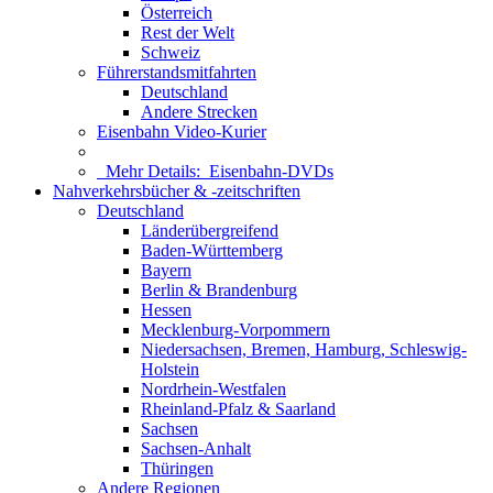
Österreich
Rest der Welt
Schweiz
Führerstandsmitfahrten
Deutschland
Andere Strecken
Eisenbahn Video-Kurier
Mehr Details:
Eisenbahn-DVDs
Nahverkehrsbücher & -zeitschriften
Deutschland
Länderübergreifend
Baden-Württemberg
Bayern
Berlin & Brandenburg
Hessen
Mecklenburg-Vorpommern
Niedersachsen, Bremen, Hamburg, Schleswig-
Holstein
Nordrhein-Westfalen
Rheinland-Pfalz & Saarland
Sachsen
Sachsen-Anhalt
Thüringen
Andere Regionen