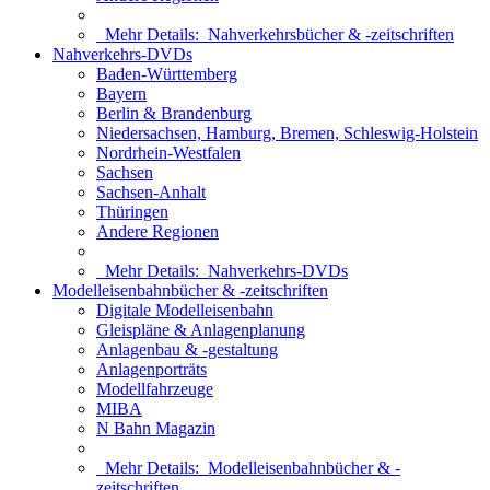
Mehr Details:
Nahverkehrsbücher & -zeitschriften
Nahverkehrs-DVDs
Baden-Württemberg
Bayern
Berlin & Brandenburg
Niedersachsen, Hamburg, Bremen, Schleswig-Holstein
Nordrhein-Westfalen
Sachsen
Sachsen-Anhalt
Thüringen
Andere Regionen
Mehr Details:
Nahverkehrs-DVDs
Modelleisenbahnbücher & -zeitschriften
Digitale Modelleisenbahn
Gleispläne & Anlagenplanung
Anlagenbau & -gestaltung
Anlagenporträts
Modellfahrzeuge
MIBA
N Bahn Magazin
Mehr Details:
Modelleisenbahnbücher & -
zeitschriften