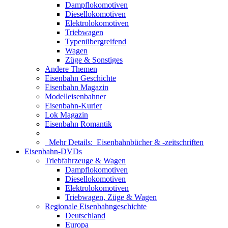
Dampflokomotiven
Diesellokomotiven
Elektrolokomotiven
Triebwagen
Typenübergreifend
Wagen
Züge & Sonstiges
Andere Themen
Eisenbahn Geschichte
Eisenbahn Magazin
Modelleisenbahner
Eisenbahn-Kurier
Lok Magazin
Eisenbahn Romantik
Mehr Details:
Eisenbahnbücher & -zeitschriften
Eisenbahn-DVDs
Triebfahrzeuge & Wagen
Dampflokomotiven
Diesellokomotiven
Elektrolokomotiven
Triebwagen, Züge & Wagen
Regionale Eisenbahngeschichte
Deutschland
Europa