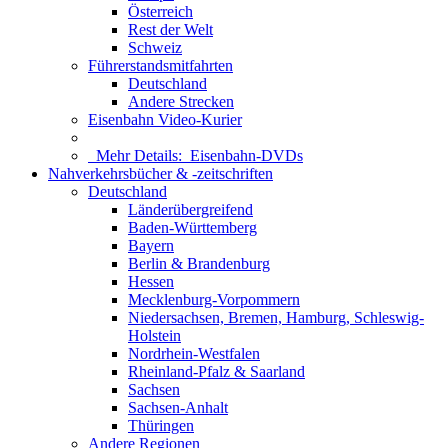
Österreich
Rest der Welt
Schweiz
Führerstandsmitfahrten
Deutschland
Andere Strecken
Eisenbahn Video-Kurier
Mehr Details:
Eisenbahn-DVDs
Nahverkehrsbücher & -zeitschriften
Deutschland
Länderübergreifend
Baden-Württemberg
Bayern
Berlin & Brandenburg
Hessen
Mecklenburg-Vorpommern
Niedersachsen, Bremen, Hamburg, Schleswig-
Holstein
Nordrhein-Westfalen
Rheinland-Pfalz & Saarland
Sachsen
Sachsen-Anhalt
Thüringen
Andere Regionen