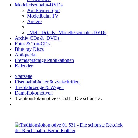
Modelleisenbahn-DVDs
Auf kleiner Spur
Modellbahn TV
Andere
Mehr Details:
Modelleisenbahn-DVDs
Archiv-CDs & -DVDs
Foto- & Ton-CDs
Blue-ray Discs
Antiquariat
Fremdsprachige Publikationen
Kalender
Startseite
Eisenbahnbücher & -zeitschriften
Triebfahrzeuge & Wagen
Dampflokomotiven
Traditionslokomotive 01 531 - Die schönste ...