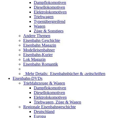
Dampflokomotiven
Diesellokomotiven
Elektrolokomotiven
Triebwagen
Typenübergreifend
Wagen
Züge & Sonstiges
Andere Themen
Eisenbahn Geschichte
Eisenbahn Magazin
Modelleisenbahner
Eisenbahn-Kurier
Lok Magazin
Eisenbahn Romantik
Mehr Details:
Eisenbahnbücher & -zeitschriften
Eisenbahn-DVDs
Triebfahrzeuge & Wagen
Dampflokomotiven
Diesellokomotiven
Elektrolokomotiven
Triebwagen, Züge & Wagen
Regionale Eisenbahngeschichte
Deutschland
Europa