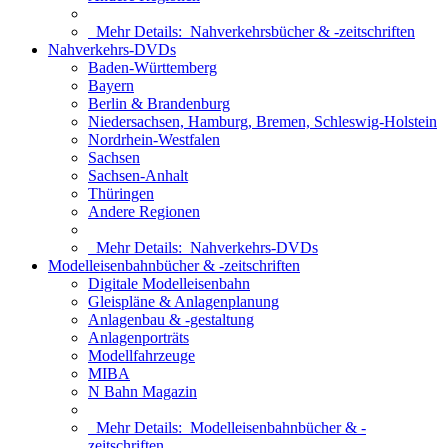
Mehr Details:
Nahverkehrsbücher & -zeitschriften
Nahverkehrs-DVDs
Baden-Württemberg
Bayern
Berlin & Brandenburg
Niedersachsen, Hamburg, Bremen, Schleswig-Holstein
Nordrhein-Westfalen
Sachsen
Sachsen-Anhalt
Thüringen
Andere Regionen
Mehr Details:
Nahverkehrs-DVDs
Modelleisenbahnbücher & -zeitschriften
Digitale Modelleisenbahn
Gleispläne & Anlagenplanung
Anlagenbau & -gestaltung
Anlagenporträts
Modellfahrzeuge
MIBA
N Bahn Magazin
Mehr Details:
Modelleisenbahnbücher & -
zeitschriften