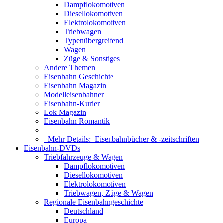
Dampflokomotiven
Diesellokomotiven
Elektrolokomotiven
Triebwagen
Typenübergreifend
Wagen
Züge & Sonstiges
Andere Themen
Eisenbahn Geschichte
Eisenbahn Magazin
Modelleisenbahner
Eisenbahn-Kurier
Lok Magazin
Eisenbahn Romantik
Mehr Details:
Eisenbahnbücher & -zeitschriften
Eisenbahn-DVDs
Triebfahrzeuge & Wagen
Dampflokomotiven
Diesellokomotiven
Elektrolokomotiven
Triebwagen, Züge & Wagen
Regionale Eisenbahngeschichte
Deutschland
Europa