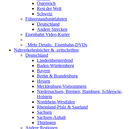
Österreich
Rest der Welt
Schweiz
Führerstandsmitfahrten
Deutschland
Andere Strecken
Eisenbahn Video-Kurier
Mehr Details:
Eisenbahn-DVDs
Nahverkehrsbücher & -zeitschriften
Deutschland
Länderübergreifend
Baden-Württemberg
Bayern
Berlin & Brandenburg
Hessen
Mecklenburg-Vorpommern
Niedersachsen, Bremen, Hamburg, Schleswig-
Holstein
Nordrhein-Westfalen
Rheinland-Pfalz & Saarland
Sachsen
Sachsen-Anhalt
Thüringen
Andere Regionen