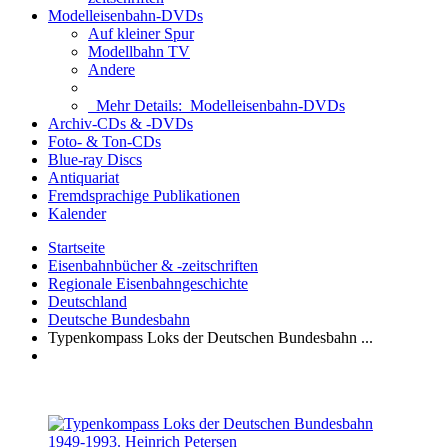
Modelleisenbahn-DVDs
Auf kleiner Spur
Modellbahn TV
Andere
Mehr Details:
Modelleisenbahn-DVDs
Archiv-CDs & -DVDs
Foto- & Ton-CDs
Blue-ray Discs
Antiquariat
Fremdsprachige Publikationen
Kalender
Startseite
Eisenbahnbücher & -zeitschriften
Regionale Eisenbahngeschichte
Deutschland
Deutsche Bundesbahn
Typenkompass Loks der Deutschen Bundesbahn ...