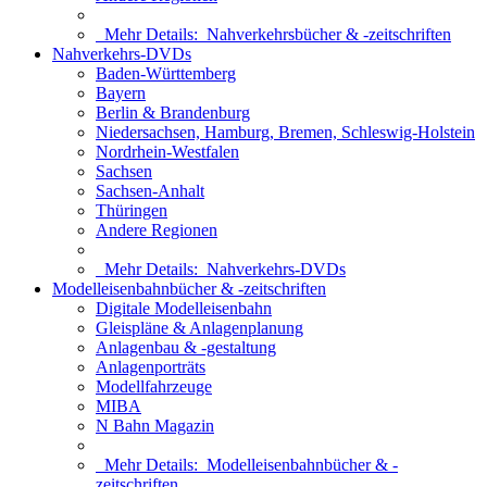
Mehr Details:
Nahverkehrsbücher & -zeitschriften
Nahverkehrs-DVDs
Baden-Württemberg
Bayern
Berlin & Brandenburg
Niedersachsen, Hamburg, Bremen, Schleswig-Holstein
Nordrhein-Westfalen
Sachsen
Sachsen-Anhalt
Thüringen
Andere Regionen
Mehr Details:
Nahverkehrs-DVDs
Modelleisenbahnbücher & -zeitschriften
Digitale Modelleisenbahn
Gleispläne & Anlagenplanung
Anlagenbau & -gestaltung
Anlagenporträts
Modellfahrzeuge
MIBA
N Bahn Magazin
Mehr Details:
Modelleisenbahnbücher & -
zeitschriften