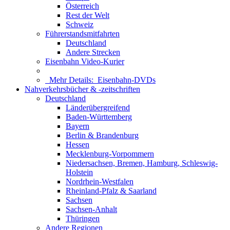
Österreich
Rest der Welt
Schweiz
Führerstandsmitfahrten
Deutschland
Andere Strecken
Eisenbahn Video-Kurier
Mehr Details:
Eisenbahn-DVDs
Nahverkehrsbücher & -zeitschriften
Deutschland
Länderübergreifend
Baden-Württemberg
Bayern
Berlin & Brandenburg
Hessen
Mecklenburg-Vorpommern
Niedersachsen, Bremen, Hamburg, Schleswig-
Holstein
Nordrhein-Westfalen
Rheinland-Pfalz & Saarland
Sachsen
Sachsen-Anhalt
Thüringen
Andere Regionen