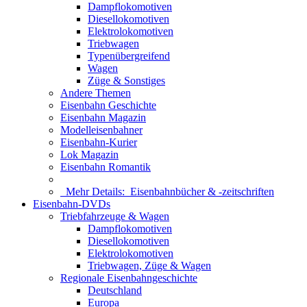
Dampflokomotiven
Diesellokomotiven
Elektrolokomotiven
Triebwagen
Typenübergreifend
Wagen
Züge & Sonstiges
Andere Themen
Eisenbahn Geschichte
Eisenbahn Magazin
Modelleisenbahner
Eisenbahn-Kurier
Lok Magazin
Eisenbahn Romantik
Mehr Details:
Eisenbahnbücher & -zeitschriften
Eisenbahn-DVDs
Triebfahrzeuge & Wagen
Dampflokomotiven
Diesellokomotiven
Elektrolokomotiven
Triebwagen, Züge & Wagen
Regionale Eisenbahngeschichte
Deutschland
Europa