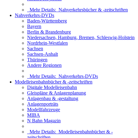
Mehr Details:
Nahverkehrsbücher & -zeitschriften
Nahverkehrs-DVDs
Baden-Württemberg
Bayern
Berlin & Brandenburg
Niedersachsen, Hamburg, Bremen, Schleswig-Holstein
Nordrhein-Westfalen
Sachsen
Sachsen-Anhalt
Thüringen
Andere Regionen
Mehr Details:
Nahverkehrs-DVDs
Modelleisenbahnbücher & -zeitschriften
Digitale Modelleisenbahn
Gleispläne & Anlagenplanung
Anlagenbau & -gestaltung
Anlagenporträts
Modellfahrzeuge
MIBA
N Bahn Magazin
Mehr Details:
Modelleisenbahnbücher & -
zeitschriften