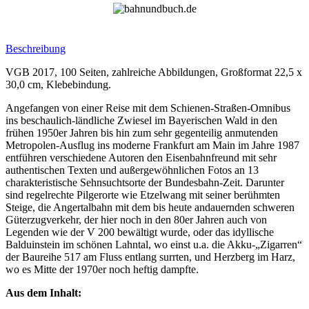
Beschreibung
VGB 2017, 100 Seiten, zahlreiche Abbildungen, Großformat 22,5 x
30,0 cm, Klebebindung.
Angefangen von einer Reise mit dem Schienen-Straßen-Omnibus
ins beschaulich-ländliche Zwiesel im Bayerischen Wald in den
frühen 1950er Jahren bis hin zum sehr gegenteilig anmutenden
Metropolen-Ausflug ins moderne Frankfurt am Main im Jahre 1987
entführen verschiedene Autoren den Eisenbahnfreund mit sehr
authentischen Texten und außergewöhnlichen Fotos an 13
charakteristische Sehnsuchtsorte der Bundesbahn-Zeit. Darunter
sind regelrechte Pilgerorte wie Etzelwang mit seiner berühmten
Steige, die Angertalbahn mit dem bis heute andauernden schweren
Güterzugverkehr, der hier noch in den 80er Jahren auch von
Legenden wie der V 200 bewältigt wurde, oder das idyllische
Balduinstein im schönen Lahntal, wo einst u.a. die Akku-„Zigarren“
der Baureihe 517 am Fluss entlang surrten, und Herzberg im Harz,
wo es Mitte der 1970er noch heftig dampfte.
Aus dem Inhalt: