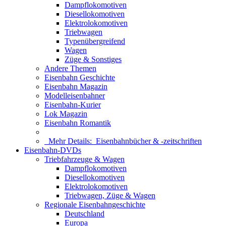
Dampflokomotiven
Diesellokomotiven
Elektrolokomotiven
Triebwagen
Typenübergreifend
Wagen
Züge & Sonstiges
Andere Themen
Eisenbahn Geschichte
Eisenbahn Magazin
Modelleisenbahner
Eisenbahn-Kurier
Lok Magazin
Eisenbahn Romantik
Mehr Details:
Eisenbahnbücher & -zeitschriften
Eisenbahn-DVDs
Triebfahrzeuge & Wagen
Dampflokomotiven
Diesellokomotiven
Elektrolokomotiven
Triebwagen, Züge & Wagen
Regionale Eisenbahngeschichte
Deutschland
Europa