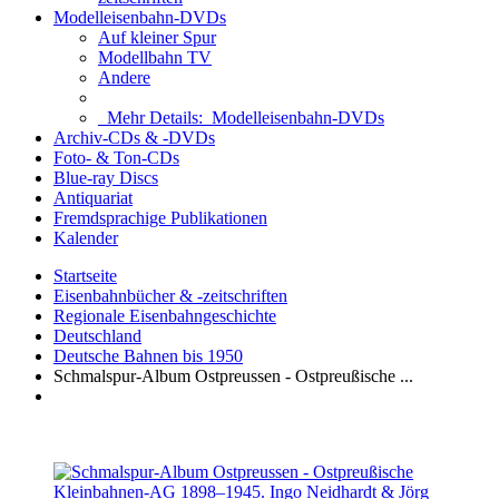
Modelleisenbahn-DVDs
Auf kleiner Spur
Modellbahn TV
Andere
Mehr Details:
Modelleisenbahn-DVDs
Archiv-CDs & -DVDs
Foto- & Ton-CDs
Blue-ray Discs
Antiquariat
Fremdsprachige Publikationen
Kalender
Startseite
Eisenbahnbücher & -zeitschriften
Regionale Eisenbahngeschichte
Deutschland
Deutsche Bahnen bis 1950
Schmalspur-Album Ostpreussen - Ostpreußische ...