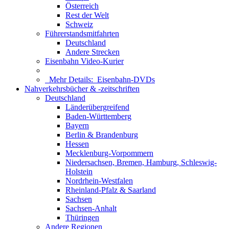
Österreich
Rest der Welt
Schweiz
Führerstandsmitfahrten
Deutschland
Andere Strecken
Eisenbahn Video-Kurier
Mehr Details:
Eisenbahn-DVDs
Nahverkehrsbücher & -zeitschriften
Deutschland
Länderübergreifend
Baden-Württemberg
Bayern
Berlin & Brandenburg
Hessen
Mecklenburg-Vorpommern
Niedersachsen, Bremen, Hamburg, Schleswig-
Holstein
Nordrhein-Westfalen
Rheinland-Pfalz & Saarland
Sachsen
Sachsen-Anhalt
Thüringen
Andere Regionen