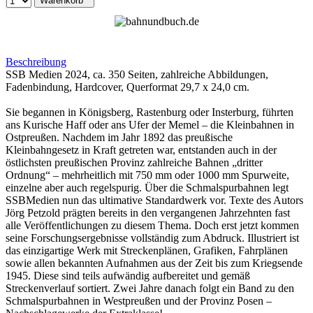
Warenkorb
Beschreibung
SSB Medien 2024, ca. 350 Seiten, zahlreiche Abbildungen,
Fadenbindung, Hardcover, Querformat 29,7 x 24,0 cm.
Sie begannen in Königsberg, Rastenburg oder Insterburg, führten
ans Kurische Haff oder ans Ufer der Memel – die Kleinbahnen in
Ostpreußen. Nachdem im Jahr 1892 das preußische
Kleinbahngesetz in Kraft getreten war, entstanden auch in der
östlichsten preußischen Provinz zahlreiche Bahnen „dritter
Ordnung“ – mehrheitlich mit 750 mm oder 1000 mm Spurweite,
einzelne aber auch regelspurig. Über die Schmalspurbahnen legt
SSBMedien nun das ultimative Standardwerk vor. Texte des Autors
Jörg Petzold prägten bereits in den vergangenen Jahrzehnten fast
alle Veröffentlichungen zu diesem Thema. Doch erst jetzt kommen
seine Forschungsergebnisse vollständig zum Abdruck. Illustriert ist
das einzigartige Werk mit Streckenplänen, Grafiken, Fahrplänen
sowie allen bekannten Aufnahmen aus der Zeit bis zum Kriegsende
1945. Diese sind teils aufwändig aufbereitet und gemäß
Streckenverlauf sortiert. Zwei Jahre danach folgt ein Band zu den
Schmalspurbahnen in Westpreußen und der Provinz Posen –