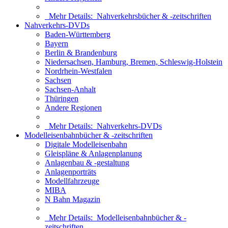
Mehr Details:
Nahverkehrsbücher & -zeitschriften
Nahverkehrs-DVDs
Baden-Württemberg
Bayern
Berlin & Brandenburg
Niedersachsen, Hamburg, Bremen, Schleswig-Holstein
Nordrhein-Westfalen
Sachsen
Sachsen-Anhalt
Thüringen
Andere Regionen
Mehr Details:
Nahverkehrs-DVDs
Modelleisenbahnbücher & -zeitschriften
Digitale Modelleisenbahn
Gleispläne & Anlagenplanung
Anlagenbau & -gestaltung
Anlagenporträts
Modellfahrzeuge
MIBA
N Bahn Magazin
Mehr Details:
Modelleisenbahnbücher & -
zeitschriften