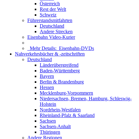
Österreich
Rest der Welt
Schweiz
Führerstandsmitfahrten
Deutschland
Andere Strecken
Eisenbahn Video-Kurier
Mehr Details:
Eisenbahn-DVDs
Nahverkehrsbücher & -zeitschriften
Deutschland
Länderübergreifend
Baden-Württemberg
Bayern
Berlin & Brandenburg
Hessen
Mecklenburg-Vorpommern
Niedersachsen, Bremen, Hamburg, Schleswig-
Holstein
Nordrhein-Westfalen
Rheinland-Pfalz & Saarland
Sachsen
Sachsen-Anhalt
Thüringen
Andere Regionen