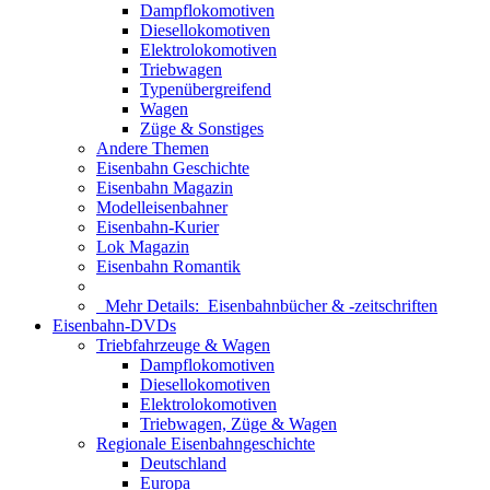
Dampflokomotiven
Diesellokomotiven
Elektrolokomotiven
Triebwagen
Typenübergreifend
Wagen
Züge & Sonstiges
Andere Themen
Eisenbahn Geschichte
Eisenbahn Magazin
Modelleisenbahner
Eisenbahn-Kurier
Lok Magazin
Eisenbahn Romantik
Mehr Details:
Eisenbahnbücher & -zeitschriften
Eisenbahn-DVDs
Triebfahrzeuge & Wagen
Dampflokomotiven
Diesellokomotiven
Elektrolokomotiven
Triebwagen, Züge & Wagen
Regionale Eisenbahngeschichte
Deutschland
Europa