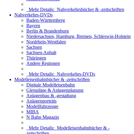
Mehr Details:
Nahverkehrsbücher & -zeitschriften
Nahverkehrs-DVDs
Baden-Württemberg
Bayern
Berlin & Brandenburg
Niedersachsen, Hamburg, Bremen, Schleswig-Holstein
Nordrhein-Westfalen
Sachsen
Sachsen-Anhalt
Thüringen
Andere Regionen
Mehr Details:
Nahverkehrs-DVDs
Modelleisenbahnbücher & -zeitschriften
Digitale Modelleisenbahn
Gleispläne & Anlagenplanung
Anlagenbau & -gestaltung
Anlagenporträts
Modellfahrzeuge
MIBA
N Bahn Magazin
Mehr Details:
Modelleisenbahnbücher & -
zeitschriften