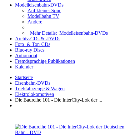
Modelleisenbahn-DVDs
Auf kleiner Spur
Modellbahn TV
Andere
Mehr Details:
Modelleisenbahn-DVDs
Archiv-CDs & -DVDs
Foto- & Ton-CDs
Blue-ray Discs
Antiquariat
Fremdsprachige Publikationen
Kalender
Startseite
Eisenbahn-DVDs
Triebfahrzeuge & Wagen
Elektrolokomotiven
Die Baureihe 101 - Die InterCity-Lok der ...