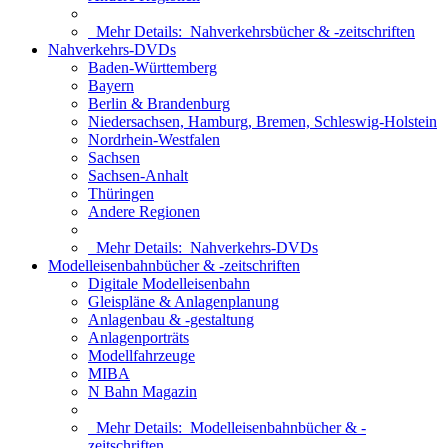
Mehr Details:
Nahverkehrsbücher & -zeitschriften
Nahverkehrs-DVDs
Baden-Württemberg
Bayern
Berlin & Brandenburg
Niedersachsen, Hamburg, Bremen, Schleswig-Holstein
Nordrhein-Westfalen
Sachsen
Sachsen-Anhalt
Thüringen
Andere Regionen
Mehr Details:
Nahverkehrs-DVDs
Modelleisenbahnbücher & -zeitschriften
Digitale Modelleisenbahn
Gleispläne & Anlagenplanung
Anlagenbau & -gestaltung
Anlagenporträts
Modellfahrzeuge
MIBA
N Bahn Magazin
Mehr Details:
Modelleisenbahnbücher & -
zeitschriften