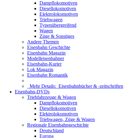
Dampflokomotiven
Diesellokomotiven
Elektrolokomotiven
Triebwagen
Typenübergreifend
Wagen
Züge & Sonstiges
Andere Themen
Eisenbahn Geschichte
Eisenbahn Magazin
Modelleisenbahner
Eisenbahn-Kurier
Lok Magazin
Eisenbahn Romantik
Mehr Details:
Eisenbahnbücher & -zeitschriften
Eisenbahn-DVDs
Triebfahrzeuge & Wagen
Dampflokomotiven
Diesellokomotiven
Elektrolokomotiven
Triebwagen, Züge & Wagen
Regionale Eisenbahngeschichte
Deutschland
Europa