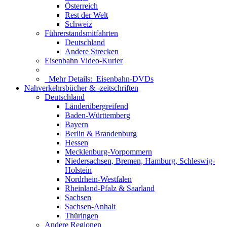
Österreich
Rest der Welt
Schweiz
Führerstandsmitfahrten
Deutschland
Andere Strecken
Eisenbahn Video-Kurier
Mehr Details:
Eisenbahn-DVDs
Nahverkehrsbücher & -zeitschriften
Deutschland
Länderübergreifend
Baden-Württemberg
Bayern
Berlin & Brandenburg
Hessen
Mecklenburg-Vorpommern
Niedersachsen, Bremen, Hamburg, Schleswig-
Holstein
Nordrhein-Westfalen
Rheinland-Pfalz & Saarland
Sachsen
Sachsen-Anhalt
Thüringen
Andere Regionen