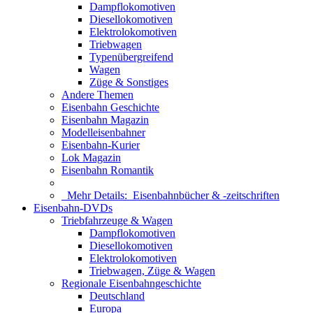
Dampflokomotiven
Diesellokomotiven
Elektrolokomotiven
Triebwagen
Typenübergreifend
Wagen
Züge & Sonstiges
Andere Themen
Eisenbahn Geschichte
Eisenbahn Magazin
Modelleisenbahner
Eisenbahn-Kurier
Lok Magazin
Eisenbahn Romantik
Mehr Details:
Eisenbahnbücher & -zeitschriften
Eisenbahn-DVDs
Triebfahrzeuge & Wagen
Dampflokomotiven
Diesellokomotiven
Elektrolokomotiven
Triebwagen, Züge & Wagen
Regionale Eisenbahngeschichte
Deutschland
Europa