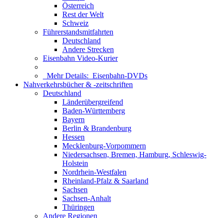
Österreich
Rest der Welt
Schweiz
Führerstandsmitfahrten
Deutschland
Andere Strecken
Eisenbahn Video-Kurier
Mehr Details:
Eisenbahn-DVDs
Nahverkehrsbücher & -zeitschriften
Deutschland
Länderübergreifend
Baden-Württemberg
Bayern
Berlin & Brandenburg
Hessen
Mecklenburg-Vorpommern
Niedersachsen, Bremen, Hamburg, Schleswig-
Holstein
Nordrhein-Westfalen
Rheinland-Pfalz & Saarland
Sachsen
Sachsen-Anhalt
Thüringen
Andere Regionen