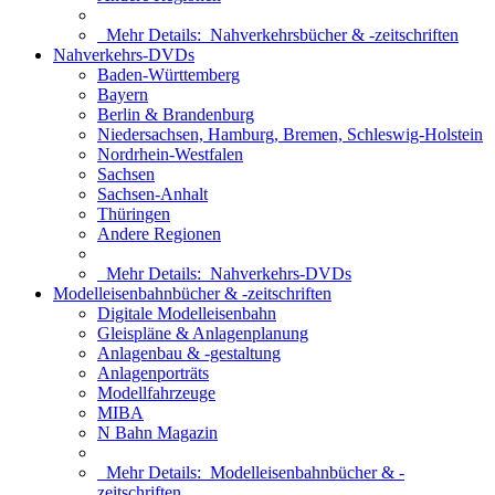
Mehr Details:
Nahverkehrsbücher & -zeitschriften
Nahverkehrs-DVDs
Baden-Württemberg
Bayern
Berlin & Brandenburg
Niedersachsen, Hamburg, Bremen, Schleswig-Holstein
Nordrhein-Westfalen
Sachsen
Sachsen-Anhalt
Thüringen
Andere Regionen
Mehr Details:
Nahverkehrs-DVDs
Modelleisenbahnbücher & -zeitschriften
Digitale Modelleisenbahn
Gleispläne & Anlagenplanung
Anlagenbau & -gestaltung
Anlagenporträts
Modellfahrzeuge
MIBA
N Bahn Magazin
Mehr Details:
Modelleisenbahnbücher & -
zeitschriften