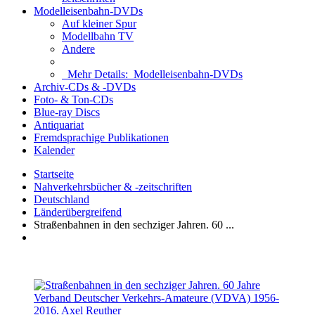
Modelleisenbahn-DVDs
Auf kleiner Spur
Modellbahn TV
Andere
Mehr Details:
Modelleisenbahn-DVDs
Archiv-CDs & -DVDs
Foto- & Ton-CDs
Blue-ray Discs
Antiquariat
Fremdsprachige Publikationen
Kalender
Startseite
Nahverkehrsbücher & -zeitschriften
Deutschland
Länderübergreifend
Straßenbahnen in den sechziger Jahren. 60 ...