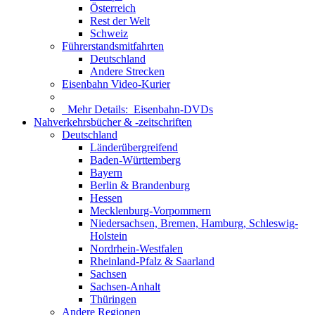
Österreich
Rest der Welt
Schweiz
Führerstandsmitfahrten
Deutschland
Andere Strecken
Eisenbahn Video-Kurier
Mehr Details:
Eisenbahn-DVDs
Nahverkehrsbücher & -zeitschriften
Deutschland
Länderübergreifend
Baden-Württemberg
Bayern
Berlin & Brandenburg
Hessen
Mecklenburg-Vorpommern
Niedersachsen, Bremen, Hamburg, Schleswig-
Holstein
Nordrhein-Westfalen
Rheinland-Pfalz & Saarland
Sachsen
Sachsen-Anhalt
Thüringen
Andere Regionen