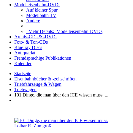
Modelleisenbahn-DVDs
Auf kleiner Spur
Modellbahn TV
Andere
Mehr Details:
Modelleisenbahn-DVDs
Archiv-CDs & -DVDs
Foto- & Ton-CDs
Blue-ray Discs
Antiquariat
Fremdsprachige Publikationen
Kalender
Startseite
Eisenbahnbücher & -zeitschriften
Triebfahrzeuge & Wagen
Triebwagen
101 Dinge, die man über den ICE wissen muss. ...