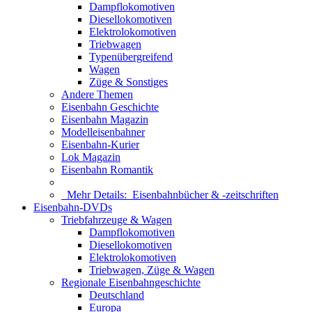
Dampflokomotiven
Diesellokomotiven
Elektrolokomotiven
Triebwagen
Typenübergreifend
Wagen
Züge & Sonstiges
Andere Themen
Eisenbahn Geschichte
Eisenbahn Magazin
Modelleisenbahner
Eisenbahn-Kurier
Lok Magazin
Eisenbahn Romantik
Mehr Details:
Eisenbahnbücher & -zeitschriften
Eisenbahn-DVDs
Triebfahrzeuge & Wagen
Dampflokomotiven
Diesellokomotiven
Elektrolokomotiven
Triebwagen, Züge & Wagen
Regionale Eisenbahngeschichte
Deutschland
Europa