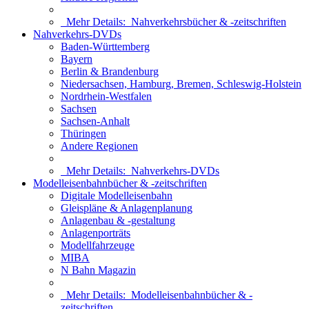
Mehr Details:
Nahverkehrsbücher & -zeitschriften
Nahverkehrs-DVDs
Baden-Württemberg
Bayern
Berlin & Brandenburg
Niedersachsen, Hamburg, Bremen, Schleswig-Holstein
Nordrhein-Westfalen
Sachsen
Sachsen-Anhalt
Thüringen
Andere Regionen
Mehr Details:
Nahverkehrs-DVDs
Modelleisenbahnbücher & -zeitschriften
Digitale Modelleisenbahn
Gleispläne & Anlagenplanung
Anlagenbau & -gestaltung
Anlagenporträts
Modellfahrzeuge
MIBA
N Bahn Magazin
Mehr Details:
Modelleisenbahnbücher & -
zeitschriften