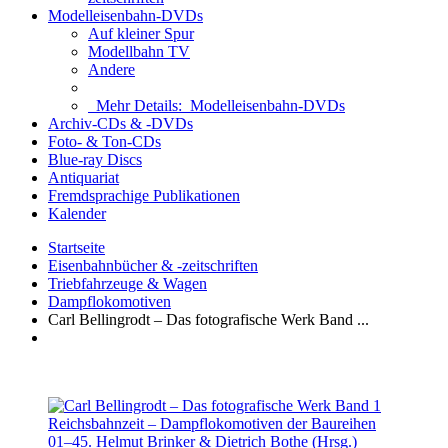
Modelleisenbahn-DVDs
Auf kleiner Spur
Modellbahn TV
Andere
Mehr Details:
Modelleisenbahn-DVDs
Archiv-CDs & -DVDs
Foto- & Ton-CDs
Blue-ray Discs
Antiquariat
Fremdsprachige Publikationen
Kalender
Startseite
Eisenbahnbücher & -zeitschriften
Triebfahrzeuge & Wagen
Dampflokomotiven
Carl Bellingrodt – Das fotografische Werk Band ...