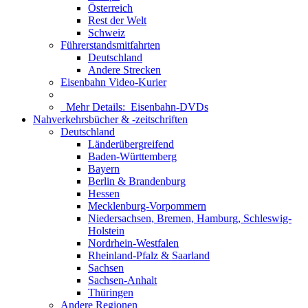
Österreich
Rest der Welt
Schweiz
Führerstandsmitfahrten
Deutschland
Andere Strecken
Eisenbahn Video-Kurier
Mehr Details:
Eisenbahn-DVDs
Nahverkehrsbücher & -zeitschriften
Deutschland
Länderübergreifend
Baden-Württemberg
Bayern
Berlin & Brandenburg
Hessen
Mecklenburg-Vorpommern
Niedersachsen, Bremen, Hamburg, Schleswig-
Holstein
Nordrhein-Westfalen
Rheinland-Pfalz & Saarland
Sachsen
Sachsen-Anhalt
Thüringen
Andere Regionen