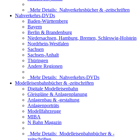
Mehr Details:
Nahverkehrsbücher & -zeitschriften
Nahverkehrs-DVDs
Baden-Württemberg
Bayern
Berlin & Brandenburg
Niedersachsen, Hamburg, Bremen, Schleswig-Holstein
Nordrhein-Westfalen
Sachsen
Sachsen-Anhalt
Thüringen
Andere Regionen
Mehr Details:
Nahverkehrs-DVDs
Modelleisenbahnbücher & -zeitschriften
Digitale Modelleisenbahn
Gleispläne & Anlagenplanung
Anlagenbau & -gestaltung
Anlagenporträts
Modellfahrzeuge
MIBA
N Bahn Magazin
Mehr Details:
Modelleisenbahnbücher & -
zeitschriften