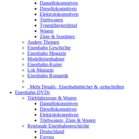
Dampflokomotiven
Diesellokomotiven
Elektrolokomotiven
Triebwagen
Typenübergreifend
Wagen
Züge & Sonstiges
Andere Themen
Eisenbahn Geschichte
Eisenbahn Magazin
Modelleisenbahner
Eisenbahn-Kurier
Lok Magazin
Eisenbahn Romantik
Mehr Details:
Eisenbahnbücher & -zeitschriften
Eisenbahn-DVDs
Triebfahrzeuge & Wagen
Dampflokomotiven
Diesellokomotiven
Elektrolokomotiven
Triebwagen, Züge & Wagen
Regionale Eisenbahngeschichte
Deutschland
Europa