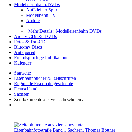
Modelleisenbahn-DVDs
Auf kleiner Spur
Modellbahn TV
Andere
Mehr Details:
Modelleisenbahn-DVDs
Archiv-CDs & -DVDs
Foto- & Ton-CDs
Blue-ray Discs
Antiquariat
Fremdsprachige Publikationen
Kalender
Startseite
Eisenbahnbücher & -zeitschriften
Regionale Eisenbahngeschichte
Deutschland
Sachsen
Zeitdokumente aus vier Jahrzehnten ...