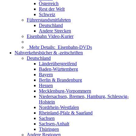
Österreich
Rest der Welt
Schweiz
Führerstandsmitfahrten
Deutschland
Andere Strecken
Eisenbahn Video-Kurier
Mehr Details:
Eisenbahn-DVDs
Nahverkehrsbücher & -zeitschriften
Deutschland
Länderübergreifend
Baden-Württemberg
Bayern
Berlin & Brandenburg
Hessen
Mecklenburg-Vorpommern
Niedersachsen, Bremen, Hamburg, Schleswig-
Holstein
Nordrhein-Westfalen
Rheinland-Pfalz & Saarland
Sachsen
Sachsen-Anhalt
Thüringen
Andere Regionen