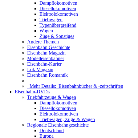
Dampflokomotiven
Diesellokomotiven
Elektrolokomotiven
Triebwagen
Typenübergreifend
Wagen
Züge & Sonstiges
Andere Themen
Eisenbahn Geschichte
Eisenbahn Magazin
Modelleisenbahner
Eisenbahn-Kurier
Lok Magazin
Eisenbahn Romantik
Mehr Details:
Eisenbahnbücher & -zeitschriften
Eisenbahn-DVDs
Triebfahrzeuge & Wagen
Dampflokomotiven
Diesellokomotiven
Elektrolokomotiven
Triebwagen, Züge & Wagen
Regionale Eisenbahngeschichte
Deutschland
Europa