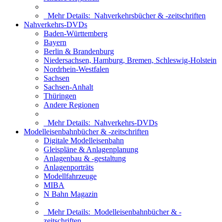
Mehr Details:
Nahverkehrsbücher & -zeitschriften
Nahverkehrs-DVDs
Baden-Württemberg
Bayern
Berlin & Brandenburg
Niedersachsen, Hamburg, Bremen, Schleswig-Holstein
Nordrhein-Westfalen
Sachsen
Sachsen-Anhalt
Thüringen
Andere Regionen
Mehr Details:
Nahverkehrs-DVDs
Modelleisenbahnbücher & -zeitschriften
Digitale Modelleisenbahn
Gleispläne & Anlagenplanung
Anlagenbau & -gestaltung
Anlagenporträts
Modellfahrzeuge
MIBA
N Bahn Magazin
Mehr Details:
Modelleisenbahnbücher & -
zeitschriften