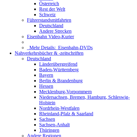
Österreich
Rest der Welt
Schweiz
Führerstandsmitfahrten
Deutschland
Andere Strecken
Eisenbahn Video-Kurier
Mehr Details:
Eisenbahn-DVDs
Nahverkehrsbücher & -zeitschriften
Deutschland
Länderübergreifend
Baden-Württemberg
Bayern
Berlin & Brandenburg
Hessen
Mecklenburg-Vorpommern
Niedersachsen, Bremen, Hamburg, Schleswig-
Holstein
Nordrhein-Westfalen
Rheinland-Pfalz & Saarland
Sachsen
Sachsen-Anhalt
Thüringen
Andere Regionen