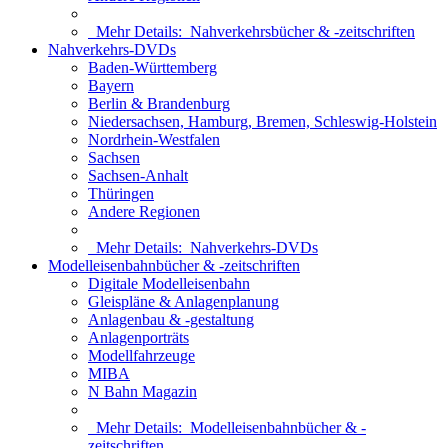
Mehr Details:
Nahverkehrsbücher & -zeitschriften
Nahverkehrs-DVDs
Baden-Württemberg
Bayern
Berlin & Brandenburg
Niedersachsen, Hamburg, Bremen, Schleswig-Holstein
Nordrhein-Westfalen
Sachsen
Sachsen-Anhalt
Thüringen
Andere Regionen
Mehr Details:
Nahverkehrs-DVDs
Modelleisenbahnbücher & -zeitschriften
Digitale Modelleisenbahn
Gleispläne & Anlagenplanung
Anlagenbau & -gestaltung
Anlagenporträts
Modellfahrzeuge
MIBA
N Bahn Magazin
Mehr Details:
Modelleisenbahnbücher & -
zeitschriften