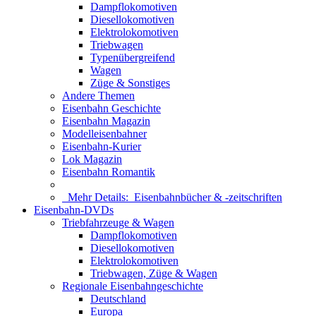
Dampflokomotiven
Diesellokomotiven
Elektrolokomotiven
Triebwagen
Typenübergreifend
Wagen
Züge & Sonstiges
Andere Themen
Eisenbahn Geschichte
Eisenbahn Magazin
Modelleisenbahner
Eisenbahn-Kurier
Lok Magazin
Eisenbahn Romantik
Mehr Details:
Eisenbahnbücher & -zeitschriften
Eisenbahn-DVDs
Triebfahrzeuge & Wagen
Dampflokomotiven
Diesellokomotiven
Elektrolokomotiven
Triebwagen, Züge & Wagen
Regionale Eisenbahngeschichte
Deutschland
Europa