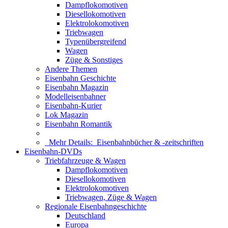
Dampflokomotiven
Diesellokomotiven
Elektrolokomotiven
Triebwagen
Typenübergreifend
Wagen
Züge & Sonstiges
Andere Themen
Eisenbahn Geschichte
Eisenbahn Magazin
Modelleisenbahner
Eisenbahn-Kurier
Lok Magazin
Eisenbahn Romantik
Mehr Details:
Eisenbahnbücher & -zeitschriften
Eisenbahn-DVDs
Triebfahrzeuge & Wagen
Dampflokomotiven
Diesellokomotiven
Elektrolokomotiven
Triebwagen, Züge & Wagen
Regionale Eisenbahngeschichte
Deutschland
Europa