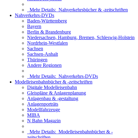
Mehr Details:
Nahverkehrsbücher & -zeitschriften
Nahverkehrs-DVDs
Baden-Württemberg
Bayern
Berlin & Brandenburg
Niedersachsen, Hamburg, Bremen, Schleswig-Holstein
Nordrhein-Westfalen
Sachsen
Sachsen-Anhalt
Thüringen
Andere Regionen
Mehr Details:
Nahverkehrs-DVDs
Modelleisenbahnbücher & -zeitschriften
Digitale Modelleisenbahn
Gleispläne & Anlagenplanung
Anlagenbau & -gestaltung
Anlagenporträts
Modellfahrzeuge
MIBA
N Bahn Magazin
Mehr Details:
Modelleisenbahnbücher & -
zeitschriften