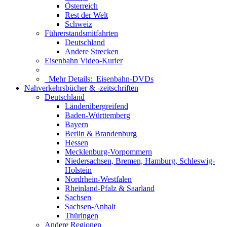
Österreich
Rest der Welt
Schweiz
Führerstandsmitfahrten
Deutschland
Andere Strecken
Eisenbahn Video-Kurier
Mehr Details:
Eisenbahn-DVDs
Nahverkehrsbücher & -zeitschriften
Deutschland
Länderübergreifend
Baden-Württemberg
Bayern
Berlin & Brandenburg
Hessen
Mecklenburg-Vorpommern
Niedersachsen, Bremen, Hamburg, Schleswig-
Holstein
Nordrhein-Westfalen
Rheinland-Pfalz & Saarland
Sachsen
Sachsen-Anhalt
Thüringen
Andere Regionen