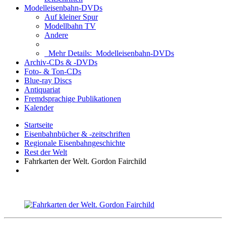
Modelleisenbahn-DVDs
Auf kleiner Spur
Modellbahn TV
Andere
Mehr Details:
Modelleisenbahn-DVDs
Archiv-CDs & -DVDs
Foto- & Ton-CDs
Blue-ray Discs
Antiquariat
Fremdsprachige Publikationen
Kalender
Startseite
Eisenbahnbücher & -zeitschriften
Regionale Eisenbahngeschichte
Rest der Welt
Fahrkarten der Welt. Gordon Fairchild