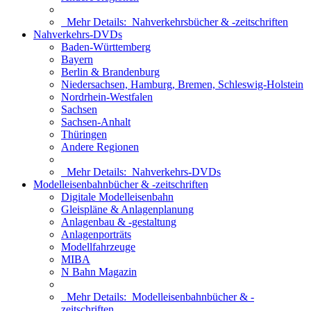
Mehr Details:
Nahverkehrsbücher & -zeitschriften
Nahverkehrs-DVDs
Baden-Württemberg
Bayern
Berlin & Brandenburg
Niedersachsen, Hamburg, Bremen, Schleswig-Holstein
Nordrhein-Westfalen
Sachsen
Sachsen-Anhalt
Thüringen
Andere Regionen
Mehr Details:
Nahverkehrs-DVDs
Modelleisenbahnbücher & -zeitschriften
Digitale Modelleisenbahn
Gleispläne & Anlagenplanung
Anlagenbau & -gestaltung
Anlagenporträts
Modellfahrzeuge
MIBA
N Bahn Magazin
Mehr Details:
Modelleisenbahnbücher & -
zeitschriften