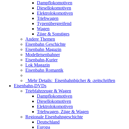
Dampflokomotiven
Diesellokomotiven
Elektrolokomotiven
Triebwagen
Typenübergreifend
Wagen
Züge & Sonstiges
Andere Themen
Eisenbahn Geschichte
Eisenbahn Magazin
Modelleisenbahner
Eisenbahn-Kurier
Lok Magazin
Eisenbahn Romantik
Mehr Details:
Eisenbahnbücher & -zeitschriften
Eisenbahn-DVDs
Triebfahrzeuge & Wagen
Dampflokomotiven
Diesellokomotiven
Elektrolokomotiven
Triebwagen, Züge & Wagen
Regionale Eisenbahngeschichte
Deutschland
Europa