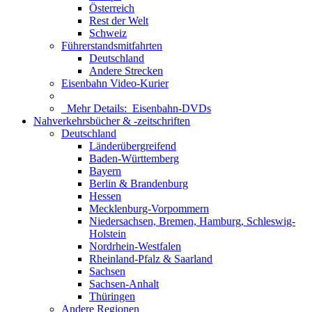
Österreich
Rest der Welt
Schweiz
Führerstandsmitfahrten
Deutschland
Andere Strecken
Eisenbahn Video-Kurier
Mehr Details:
Eisenbahn-DVDs
Nahverkehrsbücher & -zeitschriften
Deutschland
Länderübergreifend
Baden-Württemberg
Bayern
Berlin & Brandenburg
Hessen
Mecklenburg-Vorpommern
Niedersachsen, Bremen, Hamburg, Schleswig-
Holstein
Nordrhein-Westfalen
Rheinland-Pfalz & Saarland
Sachsen
Sachsen-Anhalt
Thüringen
Andere Regionen