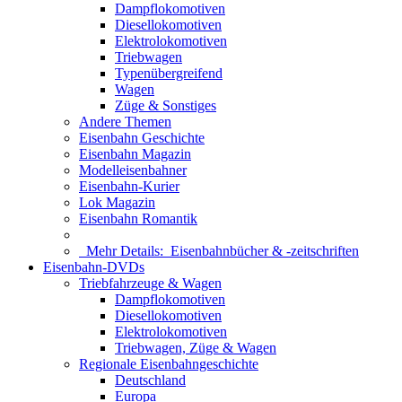
Dampflokomotiven
Diesellokomotiven
Elektrolokomotiven
Triebwagen
Typenübergreifend
Wagen
Züge & Sonstiges
Andere Themen
Eisenbahn Geschichte
Eisenbahn Magazin
Modelleisenbahner
Eisenbahn-Kurier
Lok Magazin
Eisenbahn Romantik
Mehr Details:
Eisenbahnbücher & -zeitschriften
Eisenbahn-DVDs
Triebfahrzeuge & Wagen
Dampflokomotiven
Diesellokomotiven
Elektrolokomotiven
Triebwagen, Züge & Wagen
Regionale Eisenbahngeschichte
Deutschland
Europa