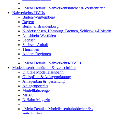
Mehr Details:
Nahverkehrsbücher & -zeitschriften
Nahverkehrs-DVDs
Baden-Württemberg
Bayern
Berlin & Brandenburg
Niedersachsen, Hamburg, Bremen, Schleswig-Holstein
Nordrhein-Westfalen
Sachsen
Sachsen-Anhalt
Thüringen
Andere Regionen
Mehr Details:
Nahverkehrs-DVDs
Modelleisenbahnbücher & -zeitschriften
Digitale Modelleisenbahn
Gleispläne & Anlagenplanung
Anlagenbau & -gestaltung
Anlagenporträts
Modellfahrzeuge
MIBA
N Bahn Magazin
Mehr Details:
Modelleisenbahnbücher & -
zeitschriften