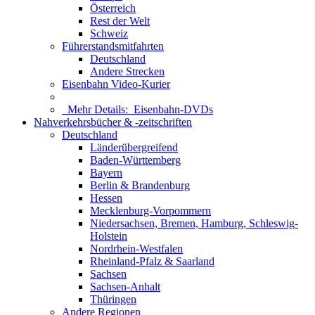
Österreich
Rest der Welt
Schweiz
Führerstandsmitfahrten
Deutschland
Andere Strecken
Eisenbahn Video-Kurier
Mehr Details:
Eisenbahn-DVDs
Nahverkehrsbücher & -zeitschriften
Deutschland
Länderübergreifend
Baden-Württemberg
Bayern
Berlin & Brandenburg
Hessen
Mecklenburg-Vorpommern
Niedersachsen, Bremen, Hamburg, Schleswig-
Holstein
Nordrhein-Westfalen
Rheinland-Pfalz & Saarland
Sachsen
Sachsen-Anhalt
Thüringen
Andere Regionen