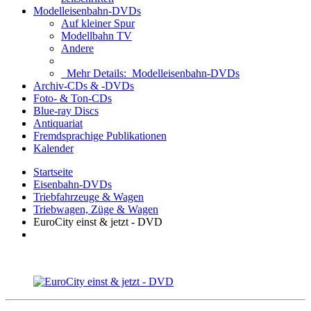
Modelleisenbahn-DVDs
Auf kleiner Spur
Modellbahn TV
Andere
Mehr Details:
Modelleisenbahn-DVDs
Archiv-CDs & -DVDs
Foto- & Ton-CDs
Blue-ray Discs
Antiquariat
Fremdsprachige Publikationen
Kalender
Startseite
Eisenbahn-DVDs
Triebfahrzeuge & Wagen
Triebwagen, Züge & Wagen
EuroCity einst & jetzt - DVD