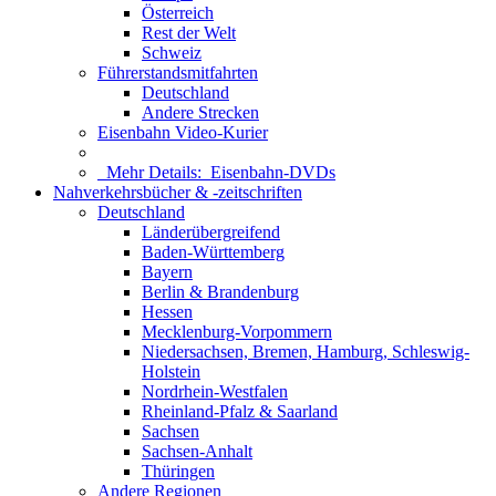
Österreich
Rest der Welt
Schweiz
Führerstandsmitfahrten
Deutschland
Andere Strecken
Eisenbahn Video-Kurier
Mehr Details:
Eisenbahn-DVDs
Nahverkehrsbücher & -zeitschriften
Deutschland
Länderübergreifend
Baden-Württemberg
Bayern
Berlin & Brandenburg
Hessen
Mecklenburg-Vorpommern
Niedersachsen, Bremen, Hamburg, Schleswig-
Holstein
Nordrhein-Westfalen
Rheinland-Pfalz & Saarland
Sachsen
Sachsen-Anhalt
Thüringen
Andere Regionen