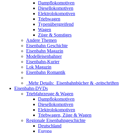
Dampflokomotiven
Diesellokomotiven
Elektrolokomotiven
Triebwagen
Typenübergreifend
Wagen
Züge & Sonstiges
Andere Themen
Eisenbahn Geschichte
Eisenbahn Magazin
Modelleisenbahner
Eisenbahn-Kurier
Lok Magazin
Eisenbahn Romantik
Mehr Details:
Eisenbahnbücher & -zeitschriften
Eisenbahn-DVDs
Triebfahrzeuge & Wagen
Dampflokomotiven
Diesellokomotiven
Elektrolokomotiven
Triebwagen, Züge & Wagen
Regionale Eisenbahngeschichte
Deutschland
Europa