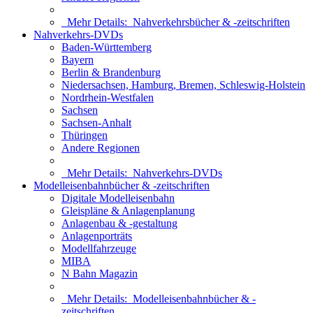
Mehr Details:
Nahverkehrsbücher & -zeitschriften
Nahverkehrs-DVDs
Baden-Württemberg
Bayern
Berlin & Brandenburg
Niedersachsen, Hamburg, Bremen, Schleswig-Holstein
Nordrhein-Westfalen
Sachsen
Sachsen-Anhalt
Thüringen
Andere Regionen
Mehr Details:
Nahverkehrs-DVDs
Modelleisenbahnbücher & -zeitschriften
Digitale Modelleisenbahn
Gleispläne & Anlagenplanung
Anlagenbau & -gestaltung
Anlagenporträts
Modellfahrzeuge
MIBA
N Bahn Magazin
Mehr Details:
Modelleisenbahnbücher & -
zeitschriften