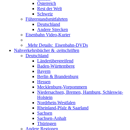
Österreich
Rest der Welt
Schweiz
Führerstandsmitfahrten
Deutschland
Andere Strecken
Eisenbahn Video-Kurier
Mehr Details:
Eisenbahn-DVDs
Nahverkehrsbücher & -zeitschriften
Deutschland
Länderübergreifend
Baden-Württemberg
Bayern
Berlin & Brandenburg
Hessen
Mecklenburg-Vorpommern
Niedersachsen, Bremen, Hamburg, Schleswig-
Holstein
Nordrhein-Westfalen
Rheinland-Pfalz & Saarland
Sachsen
Sachsen-Anhalt
Thüringen
Andere Regionen