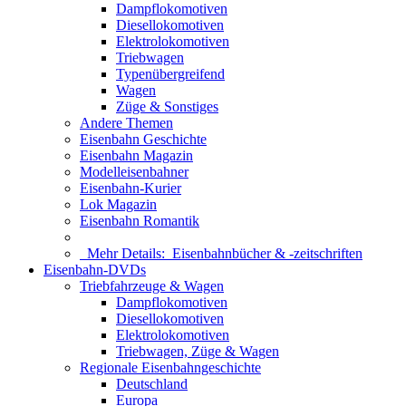
Dampflokomotiven
Diesellokomotiven
Elektrolokomotiven
Triebwagen
Typenübergreifend
Wagen
Züge & Sonstiges
Andere Themen
Eisenbahn Geschichte
Eisenbahn Magazin
Modelleisenbahner
Eisenbahn-Kurier
Lok Magazin
Eisenbahn Romantik
Mehr Details:
Eisenbahnbücher & -zeitschriften
Eisenbahn-DVDs
Triebfahrzeuge & Wagen
Dampflokomotiven
Diesellokomotiven
Elektrolokomotiven
Triebwagen, Züge & Wagen
Regionale Eisenbahngeschichte
Deutschland
Europa