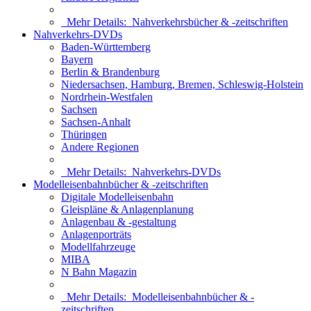
Mehr Details:
Nahverkehrsbücher & -zeitschriften
Nahverkehrs-DVDs
Baden-Württemberg
Bayern
Berlin & Brandenburg
Niedersachsen, Hamburg, Bremen, Schleswig-Holstein
Nordrhein-Westfalen
Sachsen
Sachsen-Anhalt
Thüringen
Andere Regionen
Mehr Details:
Nahverkehrs-DVDs
Modelleisenbahnbücher & -zeitschriften
Digitale Modelleisenbahn
Gleispläne & Anlagenplanung
Anlagenbau & -gestaltung
Anlagenporträts
Modellfahrzeuge
MIBA
N Bahn Magazin
Mehr Details:
Modelleisenbahnbücher & -
zeitschriften