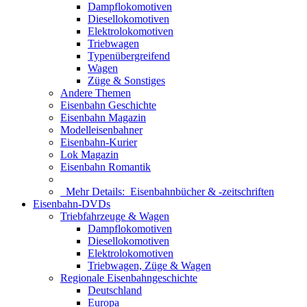
Dampflokomotiven
Diesellokomotiven
Elektrolokomotiven
Triebwagen
Typenübergreifend
Wagen
Züge & Sonstiges
Andere Themen
Eisenbahn Geschichte
Eisenbahn Magazin
Modelleisenbahner
Eisenbahn-Kurier
Lok Magazin
Eisenbahn Romantik
Mehr Details:
Eisenbahnbücher & -zeitschriften
Eisenbahn-DVDs
Triebfahrzeuge & Wagen
Dampflokomotiven
Diesellokomotiven
Elektrolokomotiven
Triebwagen, Züge & Wagen
Regionale Eisenbahngeschichte
Deutschland
Europa