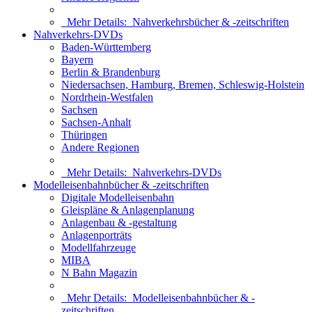
Mehr Details:
Nahverkehrsbücher & -zeitschriften
Nahverkehrs-DVDs
Baden-Württemberg
Bayern
Berlin & Brandenburg
Niedersachsen, Hamburg, Bremen, Schleswig-Holstein
Nordrhein-Westfalen
Sachsen
Sachsen-Anhalt
Thüringen
Andere Regionen
Mehr Details:
Nahverkehrs-DVDs
Modelleisenbahnbücher & -zeitschriften
Digitale Modelleisenbahn
Gleispläne & Anlagenplanung
Anlagenbau & -gestaltung
Anlagenporträts
Modellfahrzeuge
MIBA
N Bahn Magazin
Mehr Details:
Modelleisenbahnbücher & -
zeitschriften