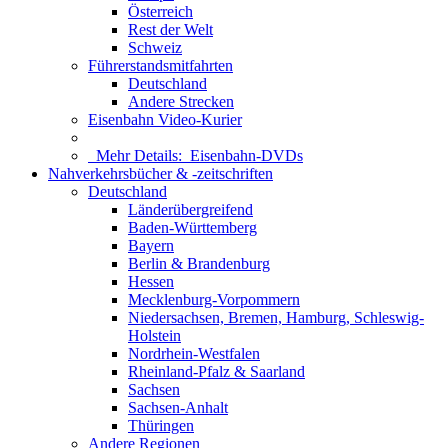
Österreich
Rest der Welt
Schweiz
Führerstandsmitfahrten
Deutschland
Andere Strecken
Eisenbahn Video-Kurier
Mehr Details:
Eisenbahn-DVDs
Nahverkehrsbücher & -zeitschriften
Deutschland
Länderübergreifend
Baden-Württemberg
Bayern
Berlin & Brandenburg
Hessen
Mecklenburg-Vorpommern
Niedersachsen, Bremen, Hamburg, Schleswig-
Holstein
Nordrhein-Westfalen
Rheinland-Pfalz & Saarland
Sachsen
Sachsen-Anhalt
Thüringen
Andere Regionen