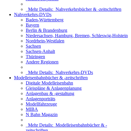
Mehr Details:
Nahverkehrsbücher & -zeitschriften
Nahverkehrs-DVDs
Baden-Württemberg
Bayern
Berlin & Brandenburg
Niedersachsen, Hamburg, Bremen, Schleswig-Holstein
Nordrhein-Westfalen
Sachsen
Sachsen-Anhalt
Thüringen
Andere Regionen
Mehr Details:
Nahverkehrs-DVDs
Modelleisenbahnbücher & -zeitschriften
Digitale Modelleisenbahn
Gleispläne & Anlagenplanung
Anlagenbau & -gestaltung
Anlagenporträts
Modellfahrzeuge
MIBA
N Bahn Magazin
Mehr Details:
Modelleisenbahnbücher & -
zeitschriften