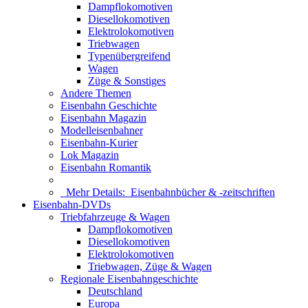
Dampflokomotiven
Diesellokomotiven
Elektrolokomotiven
Triebwagen
Typenübergreifend
Wagen
Züge & Sonstiges
Andere Themen
Eisenbahn Geschichte
Eisenbahn Magazin
Modelleisenbahner
Eisenbahn-Kurier
Lok Magazin
Eisenbahn Romantik
Mehr Details:
Eisenbahnbücher & -zeitschriften
Eisenbahn-DVDs
Triebfahrzeuge & Wagen
Dampflokomotiven
Diesellokomotiven
Elektrolokomotiven
Triebwagen, Züge & Wagen
Regionale Eisenbahngeschichte
Deutschland
Europa