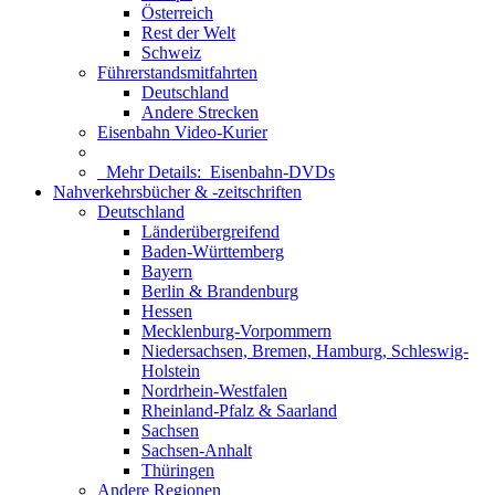
Österreich
Rest der Welt
Schweiz
Führerstandsmitfahrten
Deutschland
Andere Strecken
Eisenbahn Video-Kurier
Mehr Details:
Eisenbahn-DVDs
Nahverkehrsbücher & -zeitschriften
Deutschland
Länderübergreifend
Baden-Württemberg
Bayern
Berlin & Brandenburg
Hessen
Mecklenburg-Vorpommern
Niedersachsen, Bremen, Hamburg, Schleswig-
Holstein
Nordrhein-Westfalen
Rheinland-Pfalz & Saarland
Sachsen
Sachsen-Anhalt
Thüringen
Andere Regionen