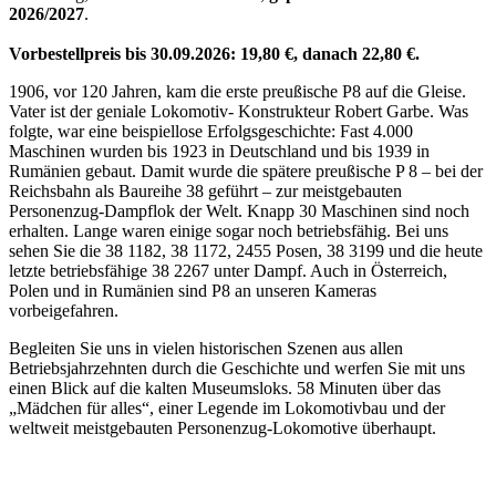
2026/2027
.
Vorbestellpreis bis 30.09.2026: 19,80 €, danach 22,80 €.
1906, vor 120 Jahren, kam die erste preußische P8 auf die Gleise.
Vater ist der geniale Lokomotiv- Konstrukteur Robert Garbe. Was
folgte, war eine beispiellose Erfolgsgeschichte: Fast 4.000
Maschinen wurden bis 1923 in Deutschland und bis 1939 in
Rumänien gebaut. Damit wurde die spätere preußische P 8 – bei der
Reichsbahn als Baureihe 38 geführt – zur meistgebauten
Personenzug-Dampflok der Welt. Knapp 30 Maschinen sind noch
erhalten. Lange waren einige sogar noch betriebsfähig. Bei uns
sehen Sie die 38 1182, 38 1172, 2455 Posen, 38 3199 und die heute
letzte betriebsfähige 38 2267 unter Dampf. Auch in Österreich,
Polen und in Rumänien sind P8 an unseren Kameras
vorbeigefahren.
Begleiten Sie uns in vielen historischen Szenen aus allen
Betriebsjahrzehnten durch die Geschichte und werfen Sie mit uns
einen Blick auf die kalten Museumsloks. 58 Minuten über das
„Mädchen für alles“, einer Legende im Lokomotivbau und der
weltweit meistgebauten Personenzug-Lokomotive überhaupt.