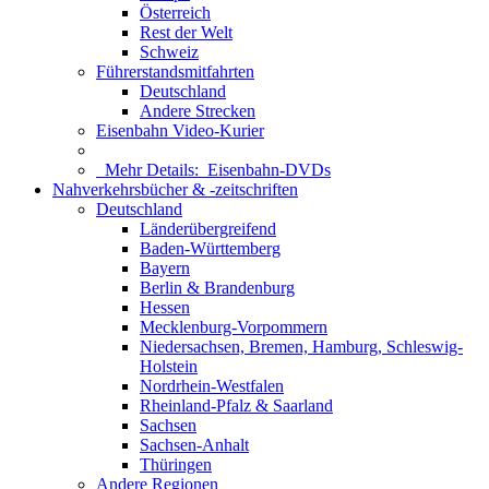
Österreich
Rest der Welt
Schweiz
Führerstandsmitfahrten
Deutschland
Andere Strecken
Eisenbahn Video-Kurier
Mehr Details:
Eisenbahn-DVDs
Nahverkehrsbücher & -zeitschriften
Deutschland
Länderübergreifend
Baden-Württemberg
Bayern
Berlin & Brandenburg
Hessen
Mecklenburg-Vorpommern
Niedersachsen, Bremen, Hamburg, Schleswig-
Holstein
Nordrhein-Westfalen
Rheinland-Pfalz & Saarland
Sachsen
Sachsen-Anhalt
Thüringen
Andere Regionen