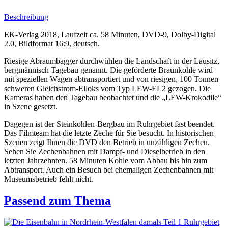
Beschreibung
EK-Verlag 2018, Laufzeit ca. 58 Minuten, DVD-9, Dolby-Digital
2.0, Bildformat 16:9, deutsch.
Riesige Abraum­bagger durchwühlen die Landschaft in der Lausitz,
berg­männisch Tagebau genannt. Die geförderte Braun­kohle wird
mit speziellen Wagen abtrans­portiert und von riesigen, 100 Tonnen
schweren Gleichstrom-Elloks vom Typ LEW-EL2 gezogen. Die
Kameras haben den Tagebau beobachtet und die „LEW-Krokodile“
in Szene gesetzt.
Dagegen ist der Steinkohlen-Bergbau im Ruhrgebiet fast beendet.
Das Filmteam hat die letzte Zeche für Sie besucht. In historischen
Szenen zeigt Ihnen die DVD den Betrieb in unzähligen Zechen.
Sehen Sie Zechen­bahnen mit Dampf- und Diesel­betrieb in den
letzten Jahrzehnten. 58 Minuten Kohle vom Abbau bis hin zum
Abtransport. Auch ein Besuch bei ehemaligen Zechen­bahnen mit
Museumsbetrieb fehlt nicht.
Passend zum Thema