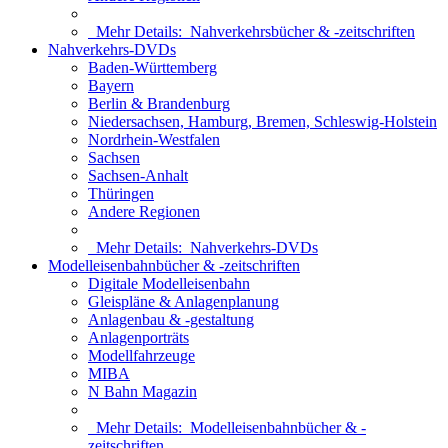
Mehr Details:
Nahverkehrsbücher & -zeitschriften
Nahverkehrs-DVDs
Baden-Württemberg
Bayern
Berlin & Brandenburg
Niedersachsen, Hamburg, Bremen, Schleswig-Holstein
Nordrhein-Westfalen
Sachsen
Sachsen-Anhalt
Thüringen
Andere Regionen
Mehr Details:
Nahverkehrs-DVDs
Modelleisenbahnbücher & -zeitschriften
Digitale Modelleisenbahn
Gleispläne & Anlagenplanung
Anlagenbau & -gestaltung
Anlagenporträts
Modellfahrzeuge
MIBA
N Bahn Magazin
Mehr Details:
Modelleisenbahnbücher & -
zeitschriften