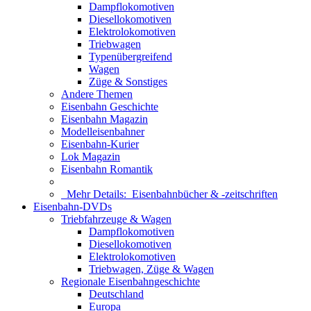
Dampflokomotiven
Diesellokomotiven
Elektrolokomotiven
Triebwagen
Typenübergreifend
Wagen
Züge & Sonstiges
Andere Themen
Eisenbahn Geschichte
Eisenbahn Magazin
Modelleisenbahner
Eisenbahn-Kurier
Lok Magazin
Eisenbahn Romantik
Mehr Details:
Eisenbahnbücher & -zeitschriften
Eisenbahn-DVDs
Triebfahrzeuge & Wagen
Dampflokomotiven
Diesellokomotiven
Elektrolokomotiven
Triebwagen, Züge & Wagen
Regionale Eisenbahngeschichte
Deutschland
Europa